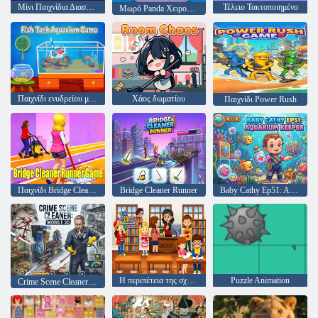
Μίνι Παιχνίδια Διασκεδαστική Θεραπεία
Τέλειο Τακτοποιημένο
Μωρό Panda Χειροποίητο Ημερολόγιο
Παιχνίδι ενυδρείου με δεξαμενή ψαριών
Χάος δωματίου
Παιχνίδι Power Rush
Παιχνίδι Bridge Cleaner Runner
Bridge Cleaner Runner
Baby Cathy Ep51: Aquarium Keeper
Η περιπέτεια της σχολικής μου ζωής
Puzzle Animation
Crime Scene Cleaner: Mobile 3D