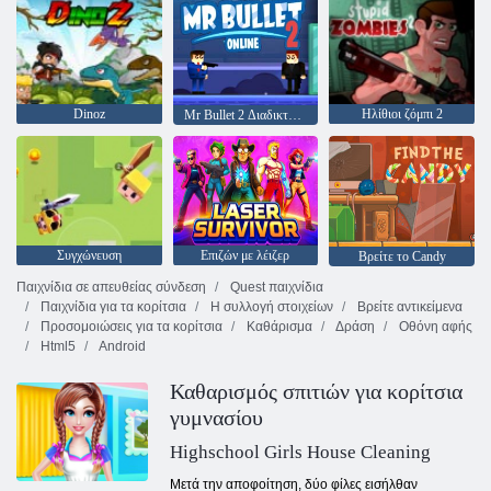
Dinoz
Ηλίθιοι ζόμπι 2
Mr Bullet 2 Διαδικτυακά
Συγχώνευση
Επιζών με λέιζερ
Βρείτε το Candy
Παιχνίδια σε απευθείας σύνδεση
Quest παιχνίδια
Παιχνίδια για τα κορίτσια
Η συλλογή στοιχείων
Βρείτε αντικείμενα
Προσομοιώσεις για τα κορίτσια
Καθάρισμα
Δράση
Οθόνη αφής
Html5
Android
Καθαρισμός σπιτιών για κορίτσια
γυμνασίου
Highschool Girls House Cleaning
Μετά την αποφοίτηση, δύο φίλες εισήλθαν