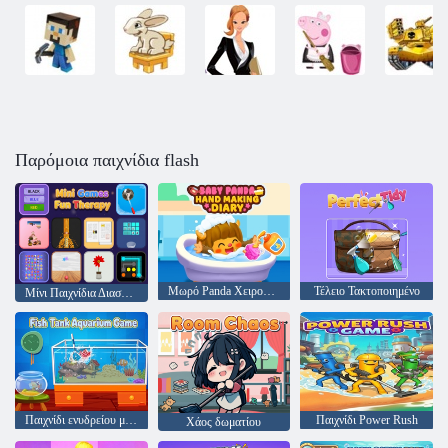
Παρόμοια παιχνίδια flash
Μωρό Panda Χειροποίητο Ημερολόγιο
Τέλειο Τακτοποιημένο
Μίνι Παιχνίδια Διασκεδαστική Θεραπεία
Παιχνίδι ενυδρείου με δεξαμενή ψαριών
Παιχνίδι Power Rush
Χάος δωματίου