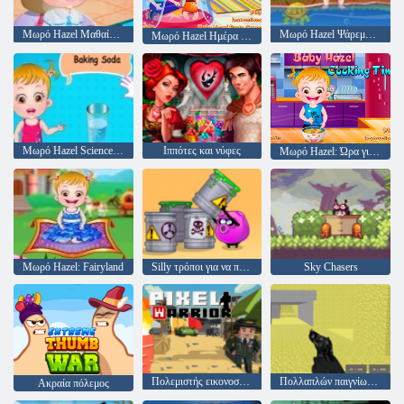
Μωρό Hazel Μαθαίνει Οχήματα
Μωρό Hazel Ψάρεμα Ώρα
Μωρό Hazel Ημέρα της Μητέρας
Μωρό Hazel Science Fair Play
Ιππότες και νύφες
Μωρό Hazel: Ώρα για δείπνο
Μωρό Hazel: Fairyland
Silly τρόποι για να πεθάνει 2
Sky Chasers
Πολεμιστής εικονοστοιχείων
Πολλαπλών παιγνίων καταπολέμησης Pixel
Ακραία πόλεμος