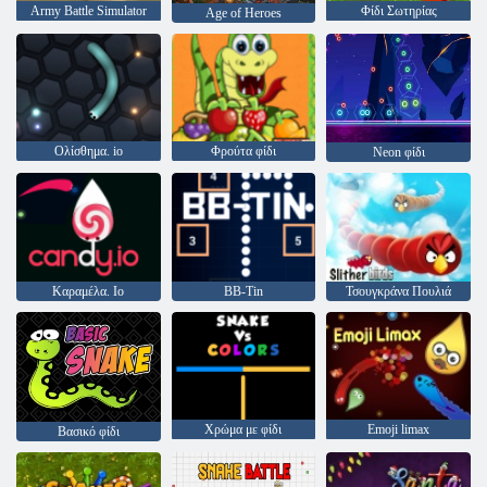
Army Battle Simulator
Φίδι Σωτηρίας
Age of Heroes
Ολίσθημα. io
Φρούτα φίδι
Neon φίδι
Καραμέλα. Io
BB-Tin
Τσουγκράνα Πουλιά
Χρώμα με φίδι
Emoji limax
Βασικό φίδι