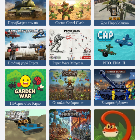
Παραβλέψτε τον πόλεμο των τανκς
Cactus Cartel Clash
Ώρα Πυροβολικού
Παιδική χαρά Στρατού 3D
Paper Wars Μάχες και αναβαθμίσεις
ΝΤΟ. ΕΝΑ. Π.
Οι καλικάντζαροι μπορούν να κατακτήσουν!
Συνοριακή άμυνα
Πόλεμος στον Κήπο