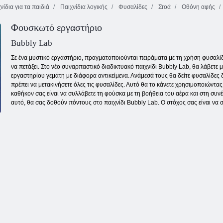
νίδια για τα παιδιά
Παιχνίδια λογικής
Φυσαλίδες
Στοά
Οθόνη αφής
Φουσκωτό εργαστήριο
ια δεξαμενών
Bubbly Lab
Σε ένα μυστικό εργαστήριο, πραγματοποιούνται πειράματα με τη χρήση φυσαλί
να πετάξει. Στο νέο συναρπαστικό διαδικτυακό παιχνίδι Bubbly Lab, θα λάβετε
εργαστηρίου γεμάτη με διάφορα αντικείμενα. Ανάμεσά τους θα δείτε φυσαλίδες
πρέπει να μετακινήσετε όλες τις φυσαλίδες. Αυτό θα το κάνετε χρησιμοποιώντα
καθήκον σας είναι να συλλάβετε τη φούσκα με τη βοήθεια του αέρα και στη συνέχ
αυτό, θα σας δοθούν πόντους στο παιχνίδι Bubbly Lab. Ο στόχος σας είναι να σ