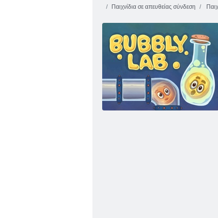
Παιχνίδια σε απευθείας σύνδεση
Παιχ
Κλασικά
Πεταλούδα
ντόμινο
Kyodai
Αστέρ