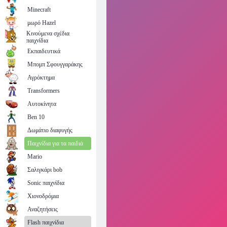
Minecraft
μωρό Hazel
Κινούμενα σχέδια
παιχνίδια
Εκπαιδευτικά
Μπομπ Σφουγγαράκης
Αγρόκτημα
Transformers
Αυτοκίνητα
Ben 10
Δωμάτιο διαφυγής
Παιχνίδια για τα παιδιά
Mario
Σαλιγκάρι bob
Sonic παιχνίδια
Χιονοδρόμια
Αναζητήσεις
Flash παιχνίδια