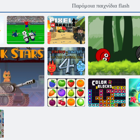
Παρόμοια παιχνίδια flash
Τερματοφύλακας
Πολεμιστής
Πρωταθλητής
εικονοστοιχείων
Fireboy και
Watergirl 4:
Crystal Temple
Onet Connect
Ball Hero Περιπέτεια: Κόκ
Classic
Χρώματα μπλοκ
αναπήδησης