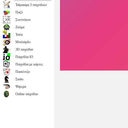
Ταίριασμα 3 παιχνιδιών
Παζλ
Σουντόκου
Ζούμα
Tetris
Μπιλιάρδο
3D παιχνίδια
Παιχνίδια IO
Παιχνίδια με κάρτες
Πασιέντζα
Σκάκι
Ψάρεμα
Online παιχνίδια