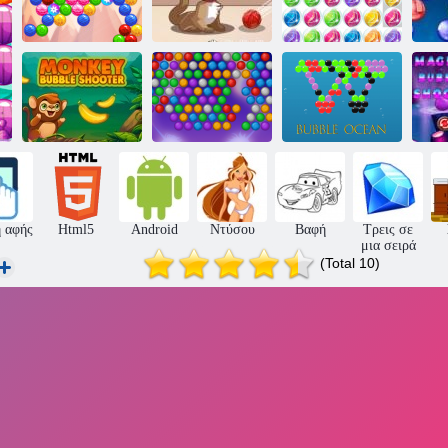
Φυσαλίδες
Κόσμημα
Bu
Φούσκα Πνεύμα
γατάκι
φυσαλίδες 3
Πίθηκος Bubble
Μα
Shooter null
Φούσκα
Φούσκα
 αφής
Html5
Android
Ντύσου
Βαφή
Τρεις σε
μια σειρά
(Total 10)