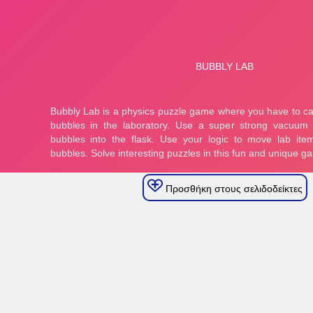
Προσθήκη στους σελιδοδείκτες