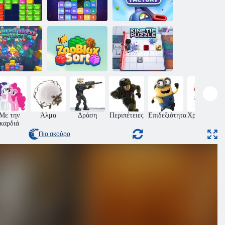
Παζλ Block
Block Drop
Wood Hexa
Blast jewel
2048
Factory
2048 Merge
Ταξινόμηση
ocks: Physics
ZooBlox
Κινητικό παζλ
Με την
Άλμα
Δράση
Περιπέτειες
Επιδεξιότητα
Χριστούγενν
καρδιά
Πιο σκούρο