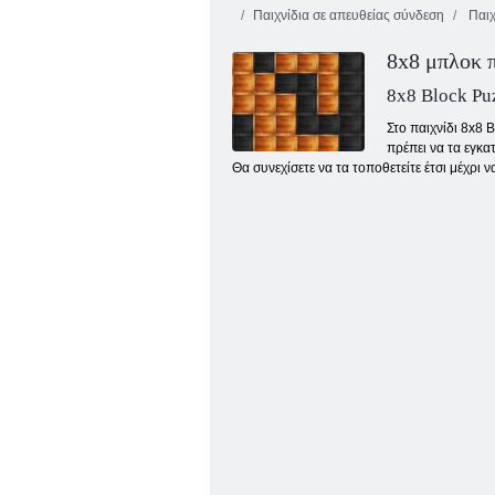
Παιχνίδια σε απευθείας σύνδεση
Παιχ
8x8 μπλοκ 
Πεταλούδα
Kyodai
Wheely 5
8x8 Block Pu
Στο παιχνίδι 8x8 
πρέπει να τα εγκα
Θα συνεχίσετε να τα τοποθετείτε έτσι μέχρι