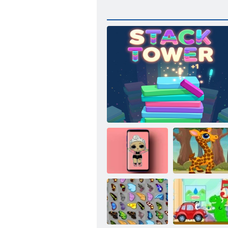
Παζλ Lol
Παζλ
Jigsaw
Stack Tower
καμηλοπάρδαλη