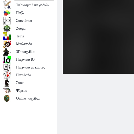
Ταίριασμα 3 παιχνιδιών
Παζλ
Σουντόκου
Ζούμα
Tetris
Μπιλιάρδο
3D παιχνίδια
Παιχνίδια IO
Παιχνίδια με κάρτες
Πασιέντζα
Σκάκι
Ψάρεμα
Online παιχνίδια