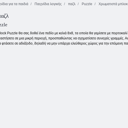
νίδια για τα παιδιά
Παιχνίδια λογικής
παζλ
Puzzle
Χρωματιστά μπλοκ
παζλ
Ας πακέτο Stickman
zzle
Block Puzzle θα σας δοθεί ένα πεδίο με κελιά 8x8, τα οποία θα γεμίσετε με πορτοκα
ταστήσετε σε μια μικρή περιοχή, προσπαθώντας να σχηματίσετε συνεχείς γραμμές. Α
 να φτάσετε σε αδιέξοδο, δηλαδή να μην υπάρχει ελεύθερος χώρος για την επόμενη π