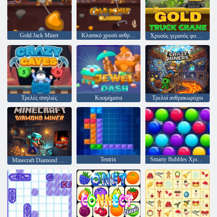
Gold Jack Miner
Κλασικό χρυσό ανθρακωρυχείο
Χρυσός γερανός φορτηγών
Τρελές σπηλιές
Κοσμήματα
Τρελοί ανθρακωρύχοι
Tentrix
Smarty Bubbles Χριστούγεννα Edition
Minecraft Diamond Miner