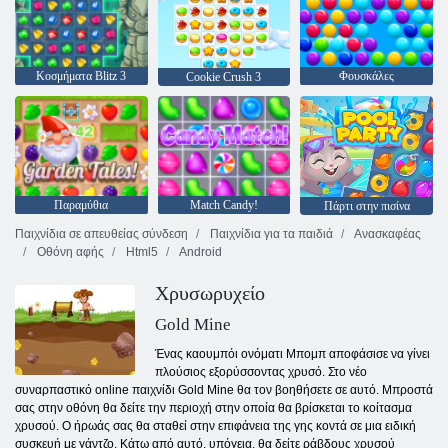
Κοσμήματα Blitz 3
Φουσκάλες
Cookie Crush 3
Παραμύθια
Match Candy!
Πάρτι στην πισίνα
Παιχνίδια σε απευθείας σύνδεση
Παιχνίδια για τα παιδιά
Ανασκαφέας
Οθόνη αφής
Html5
Android
Χρυσωρυχείο
Gold Mine
Ένας καουμπόι ονόματι Μπομπ αποφάσισε να γίνει
πλούσιος εξορύσσοντας χρυσό. Στο νέο
συναρπαστικό online παιχνίδι Gold Mine θα τον βοηθήσετε σε αυτό. Μπροστά
σας στην οθόνη θα δείτε την περιοχή στην οποία θα βρίσκεται το κοίτασμα
χρυσού. Ο ήρωάς σας θα σταθεί στην επιφάνεια της γης κοντά σε μια ειδική
συσκευή με γάντζο. Κάτω από αυτό, υπόγεια, θα δείτε ράβδους χρυσού