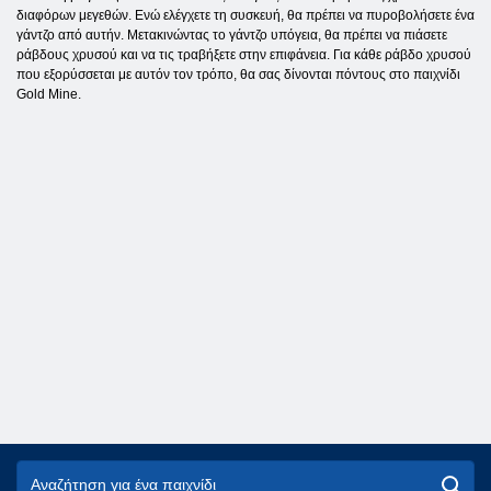
διαφόρων μεγεθών. Ενώ ελέγχετε τη συσκευή, θα πρέπει να πυροβολήσετε ένα
γάντζο από αυτήν. Μετακινώντας το γάντζο υπόγεια, θα πρέπει να πιάσετε
ράβδους χρυσού και να τις τραβήξετε στην επιφάνεια. Για κάθε ράβδο χρυσού
που εξορύσσεται με αυτόν τον τρόπο, θα σας δίνονται πόντους στο παιχνίδι
Gold Mine.