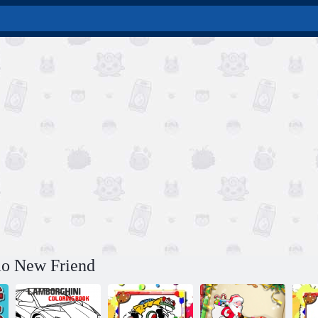
mo New Friend