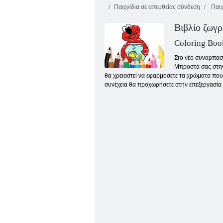
Παιχνίδια σε απευθείας σύνδεση
Παιχ
Βιβλίο ζωγ
Coloring Boo
Στο νέο συναρπαστ
Μπροστά σας στην 
θα χρειαστεί να εφαρμόσετε τα χρώματα που 
Βιβλίο Ζωγραφικής Αεροπλάνου
συνέχεια θα προχωρήσετε στην επεξεργασία 