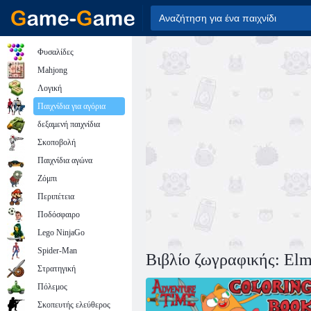
Φυσαλίδες
Mahjong
Λογική
Παιχνίδια για αγόρια
δεξαμενή παιχνίδια
Σκοποβολή
Παιχνίδια αγώνα
Ζόμπι
Περιπέτεια
Ποδόσφαιρο
Lego NinjaGo
Spider-Man
Βιβλίο ζωγραφικής: El
Στρατηγική
Πόλεμος
Σκοπευτής ελεύθερος