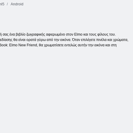
ml5
Android
 σας ένα βιβλίο ζωγραφικής αφιερωμένο στον Elmo και τους φίλους του.
ίασης θα είναι ορατά γύρω από την εικόνα. Όταν επιλέγετε πινέλα και χρώματα,
 Book: Elmo New Friend, θα χρωματίσετε εντελώς αυτήν την εικόνα και στη