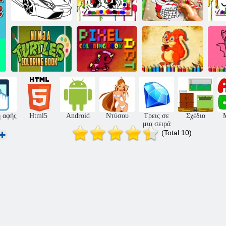
Βιβλίο
Βιβλίο
Ζωγραφικής
χρωματισμού
Χριστουγεννιάτικα
Σ
Lamborghini
φορτηγών τέρας
Χριστούγεννα
Βιβλίο
Ζωγραφικής
Pixel Art
Επ
Χελώνες των
Colouring
Σκίουρος Βιβλίο
σχ
Νητζά
Βιβλίο
Ζωγραφικής
ζω
 αφής
Html5
Android
Ντύσου
Τρεις σε
Σχέδιο
μια σειρά
(Total 10)