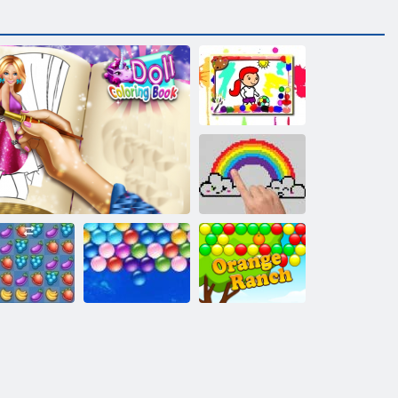
Βιβλίο για το
ποδόσφαιρο
Χρωματισμός
εικονοστοιχείων
Φρούτα
Ατελείωτες
Πορτοκαλί
συντριβή
Κίτρινο βιβλίο ζωγραφικής
Bubbles
Ranch