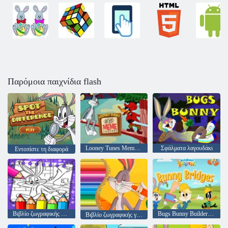
Παρόμοια παιχνίδια flash
Looney Tunes Meme Factory
Σφάλματα λαγουδάκι
Εντοπίστε τη διαφορά
Βιβλίο ζωγραφικής Bugs Bunny
Bugs Bunny Builders Bunny Bridges
Βιβλίο ζωγραφικής για Bugs Bunny