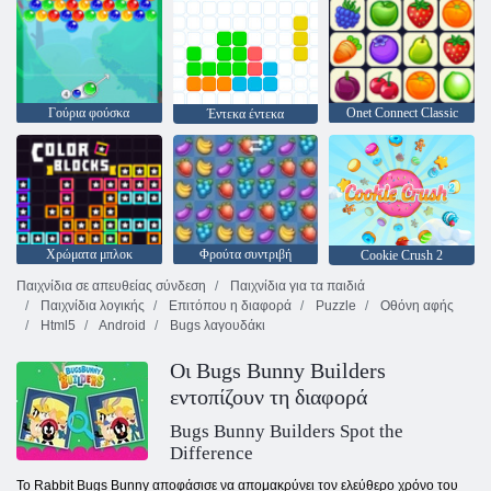
Γούρια φούσκα
Onet Connect Classic
Έντεκα έντεκα
Χρώματα μπλοκ
Φρούτα συντριβή
Cookie Crush 2
Παιχνίδια σε απευθείας σύνδεση
Παιχνίδια για τα παιδιά
Παιχνίδια λογικής
Επιτόπου η διαφορά
Puzzle
Οθόνη αφής
Html5
Android
Bugs λαγουδάκι
Οι Bugs Bunny Builders
εντοπίζουν τη διαφορά
Bugs Bunny Builders Spot the
Difference
Το Rabbit Bugs Bunny αποφάσισε να απομακρύνει τον ελεύθερο χρόνο του