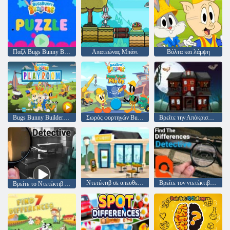
Παζλ Bugs Bunny Builders
Απατεώνας Μπάνι
Βόλτα και λάμψη
Bugs Bunny Builders Playroom
Σωρός φορτηγών Bugs Bunny Builders
Βρείτε την Απόκριση Απόκριες
Ντετέκτιβ σε απευθείας σύνδεση
Βρείτε τον ντετέκτιβ των διαφορών
Βρείτε το Ντετέκτιβ Διαφορά