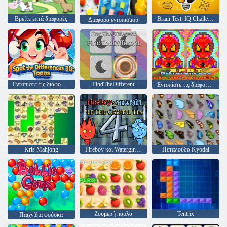
Βρείτε επτά διαφορές
Brain Test: IQ Challenge
Διαφορά εντοπισμού
Εντοπίστε τις διαφορές 3D: Toons
FindTheDifferent
Εντοπίστε τις διαφορές Color Madness
Kris Mahjong
Fireboy και Watergirl 4: Crystal Temple
Πεταλούδα Kyodai
Ζουμερή παύλα
Tentrix
Παιχνίδια φούσκα