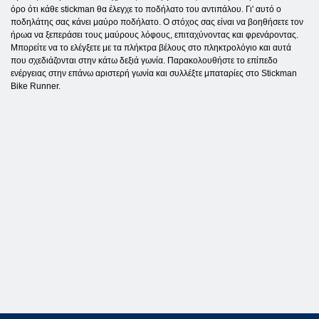
όρο ότι κάθε stickman θα έλεγχε το ποδήλατο του αντιπάλου. Γι' αυτό ο
ποδηλάτης σας κάνει μαύρο ποδήλατο. Ο στόχος σας είναι να βοηθήσετε τον
ήρωα να ξεπεράσει τους μαύρους λόφους, επιταχύνοντας και φρενάροντας.
Μπορείτε να το ελέγξετε με τα πλήκτρα βέλους στο πληκτρολόγιο και αυτά
που σχεδιάζονται στην κάτω δεξιά γωνία. Παρακολουθήστε το επίπεδο
ενέργειας στην επάνω αριστερή γωνία και συλλέξτε μπαταρίες στο Stickman
Bike Runner.