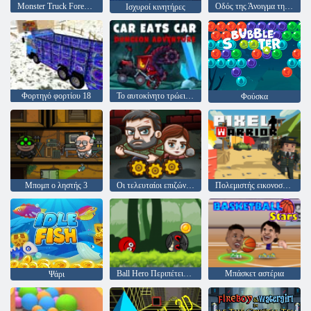
Monster Truck Forest-Παράδοση
Οδός της Άνοιγμα της Φούρης
Ισχυροί κινητήρες
Φορτηγό φορτίου 18
Το αυτοκίνητο τρώει αυτοκίνητο 5
Φούσκα
Μπομπ ο ληστής 3
Οι τελευταίοι επιζώντες
Πολεμιστής εικονοστοιχείων
Ball Hero Περιπέτεια: Κόκκινη μπάλα αναπήδησης
Μπάσκετ αστέρια
Ψάρι