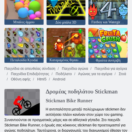
Μπάλες άμμου
Fireboy και Watergirl 4: Crystal Temple
Δύο μπάλα 3D
Πεταλούδα Kyodai
Καταραμένος θησαυρός 2
Φρούτα συντριβή
Παιχνίδια σε απευθείας σύνδεση
Παιχνίδια αγώνα
Παιχνίδια για αγόρια
Παιχνίδια Επιδεξιότητας
Ποδήλατο
Αγώνας για τα αγόρια
Στοά
Οθόνη αφής
Html5
Android
Δρομέας ποδηλάτου Stickman
Stickman Bike Runner
Η αντιπαλότητα μεταξύ πολύχρωμων stickmen δεν
εκπλήσσει πλέον κανέναν στον χώρο του gaming.
Συναντιούνται σε πραγματικές μάχες και σε αθλητικά γήπεδα. Στο παιχνίδι
Stickman Bike Runner, ο ήρωάς σας κόκκινος stickman θα προετοιμαστεί για
αγώνες ποδηλάτων. Ταυτόχρονα, οι διοργανωτές του διαγωνισμού έθεσαν τον