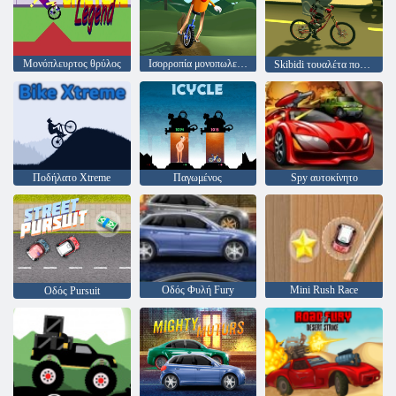
Μονόπλευρτος θρύλος
Ισορροπία μονοπωλείου 3D
Skibidi τουαλέτα ποδηλάτων
Ποδήλατο Xtreme
Παγωμένος
Spy αυτοκίνητο
Οδός Φυλή Fury
Mini Rush Race
Οδός Pursuit