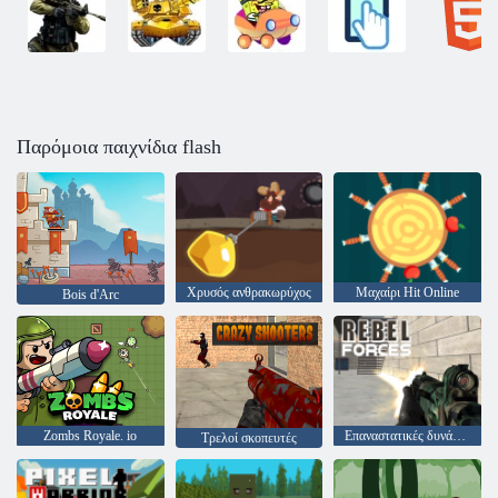
Παρόμοια παιχνίδια flash
Χρυσός ανθρακωρύχος
Μαχαίρι Hit Online
Bois d'Arc
Zombs Royale. io
Επαναστατικές δυνάμεις
Τρελοί σκοπευτές