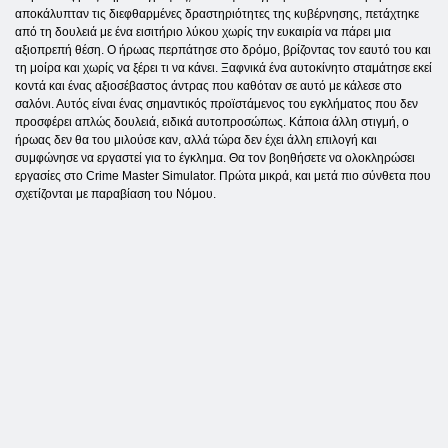
αποκάλυπταν τις διεφθαρμένες δραστηριότητες της κυβέρνησης, πετάχτηκε
από τη δουλειά με ένα εισιτήριο λύκου χωρίς την ευκαιρία να πάρει μια
αξιοπρεπή θέση. Ο ήρωας περπάτησε στο δρόμο, βρίζοντας τον εαυτό του και
τη μοίρα και χωρίς να ξέρει τι να κάνει. Ξαφνικά ένα αυτοκίνητο σταμάτησε εκεί
κοντά και ένας αξιοσέβαστος άντρας που καθόταν σε αυτό με κάλεσε στο
σαλόνι. Αυτός είναι ένας σημαντικός προϊστάμενος του εγκλήματος που δεν
προσφέρει απλώς δουλειά, ειδικά αυτοπροσώπως. Κάποια άλλη στιγμή, ο
ήρωας δεν θα του μιλούσε καν, αλλά τώρα δεν έχει άλλη επιλογή και
συμφώνησε να εργαστεί για το έγκλημα. Θα τον βοηθήσετε να ολοκληρώσει
εργασίες στο Crime Master Simulator. Πρώτα μικρά, και μετά πιο σύνθετα που
σχετίζονται με παραβίαση του Νόμου.