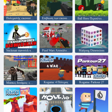
Πολεμιστής εικονοστοιχείων
Επιβίωση των εικονοστοιχείων
Ball Hero Περιπέτεια: Κόκκινη μπάλα αναπήδησης
Stickman maverick κακό κορίτσι δολοφόνος
Pixel Wars Αποκάλυψη Ζόμπι
Mahjong Dimensions
Kogama: 4 Πόλεμος
Kogama: Parkour 27
Μάσκες δυνάμεις: επιβίωση ζόμπι