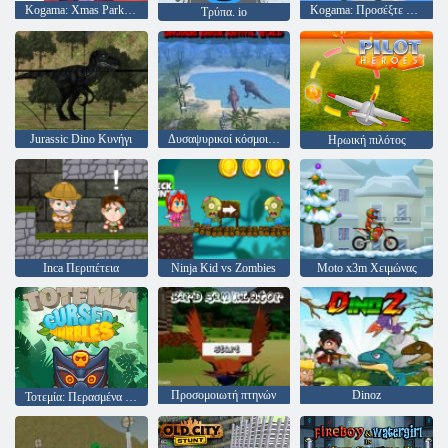
Kogama: Xmas Parkour
Kogama: Προσέξτε τη σημαία
Τρύπα. io
Jurassic Dino Κυνήγι
Δυσαψυρικοί κόσμοι Jurassic Survival World
Ηρωική πιλότος
Inca Περιπέτεια
Ninja Kid vs Zombies
Moto x3m Χειμώνας
Προσομοιωτή πτηνών
Dinoz
Τοτεμία: Περασμένα μάρμαρα