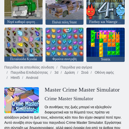
Νησί καθαρό φορτηγό σκουπίδια Sim
Fireboy και Watergirl 4: Crystal Temple
Παλιά πόλη Stunt
Πεταλούδα Kyodai
Φρούτα συντριβή
Tentrix
Παιχνίδια σε απευθείας σύνδεση
Παιχνίδια για αγόρια
Παιχνίδια Επιδεξιότητας
3d
Δράση
Στοά
Οθόνη αφής
Html5
Android
Master Crime Master Simulator
Crime Master Simulator
Οι συνθήκες της ζωής μπορεί να εξελιχθούν
διαφορετικά και τα θύματά τους πρέπει να
αλλάξουν ριζικά τη ζωή τους, κάνοντας κάτι που δεν είχαν σκεφτεί ποτέ πριν.
Αυτό συνέβη στον ήρωα του παιχνιδιού Crime Master Simulator. Εργάστηκε
στη σύνταξη ως δημοσιογράφος, αλλά αφού έγραψε ένα από τα άρθρα που