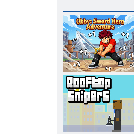
Obby: Sword Hero Adventure