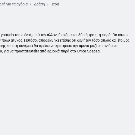
λή για τα αγόρια
Δράση
Στοά
γραφείο του ο ένας μετά τον άλλον, ή ακόμα και δύο ή τρεις τη φορά. Για κάποιο
ν πολύ άτυχος. Ωστόσο, αποδείχθηκε επίσης ότι δεν ήταν τόσο απλός και έτοιμος
ης και στη συνέχεια θα πρέπει να κρατήσετε την άμυνα μαζί με τον ήρωα,
ίο, για να προστατευτείτε από εχθρικά πυρά στο Office Spaced.