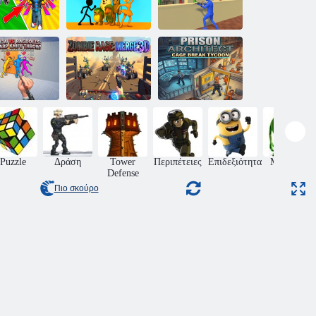
Stickman VS
m Simulator
Italian Brainrot
nline Escape
Fighters
EdgeFire 2
Ninja vs
Prison Architect:
gdolls: Sharp
Zombie Rage:
Cage Break
nife Throw!
Merge 3D
Tycoon
Puzzle
Δράση
Tower
Περιπέτειες
Επιδεξιότητα
Monsters
Defense
Πιο σκούρο