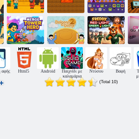
Οικογενειακή
Πρόκληση
πρόκληση
οικογενειακών
Νίκησε τη
καλαμάρια
καλαμιών
μουσική μάχη
F
Freddy Red
Merge Tower
Παιχνίδι
Light Πράσινο
Hero
Dalgona 2
φως
 αφής
Html5
Android
Παιχνίδι με
Ντύσου
Βαφή
Τ
καλαμάρια
μ
(Total 10)