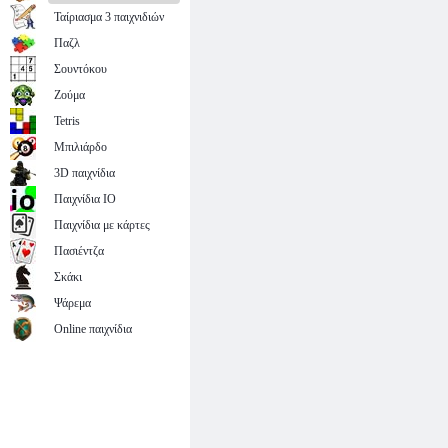
Ταίριασμα 3 παιχνιδιών
Παζλ
Σουντόκου
Ζούμα
Tetris
Μπιλιάρδο
3D παιχνίδια
Παιχνίδια IO
Παιχνίδια με κάρτες
Πασιέντζα
Σκάκι
Ψάρεμα
Online παιχνίδια