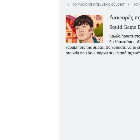
Παιχνίδια σε απευθείας σύνδεση
Παιχ
Διαφορές πα
Squid Game D
Καλώς ήρθατε στο
θα λύσετε ένα παζ
χαρακτήρες της σειράς. Θα χρειαστεί να τα 
Fireboy και Watergirl 4: Crystal Temple
στοιχείο που δεν υπάρχει σε μία από τις εικό