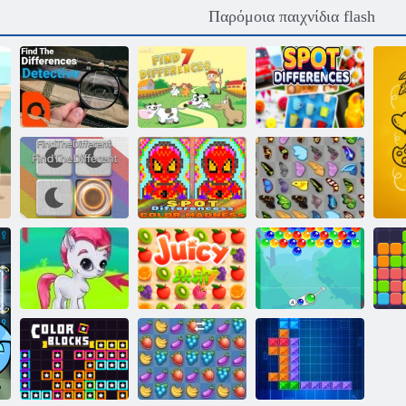
Παρόμοια παιχνίδια flash
Βρείτε τον
ντετέκτιβ των
Βρείτε επτά
Διαφορά
διαφορών
διαφορές
εντοπισμού
Εντοπίστε τις
διαφορές Color
Πεταλούδα
FindTheDifferent
Madness
Kyodai
Παιχνίδια
φούσκα
Ζουμερή παύλα
Γούρια φούσκα
Έν