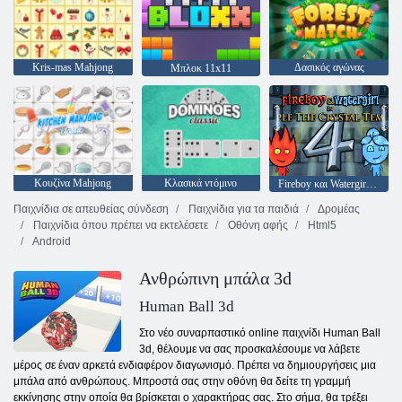
Kris-mas Mahjong
Δασικός αγώνας
Μπλοκ 11x11
Κουζίνα Mahjong
Κλασικά ντόμινο
Fireboy και Watergirl 4: Crystal Temple
Παιχνίδια σε απευθείας σύνδεση
Παιχνίδια για τα παιδιά
Δρομέας
Παιχνίδια όπου πρέπει να εκτελέσετε
Οθόνη αφής
Html5
Android
Ανθρώπινη μπάλα 3d
Human Ball 3d
Στο νέο συναρπαστικό online παιχνίδι Human Ball
3d, θέλουμε να σας προσκαλέσουμε να λάβετε
μέρος σε έναν αρκετά ενδιαφέρον διαγωνισμό. Πρέπει να δημιουργήσεις μια
μπάλα από ανθρώπους. Μπροστά σας στην οθόνη θα δείτε τη γραμμή
εκκίνησης στην οποία θα βρίσκεται ο χαρακτήρας σας. Στο σήμα, θα τρέξει