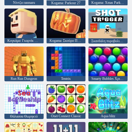
Νίντζα ranmaru
Kogama: Xmas Parkour
Kogama: Parkour 27
Κογκάμα: Γκαρνίκ Πάρκουρ
Kogama: Σκούρο Πάρκορ
Σκανδάλη πυροβολισμού
Run Run Dungeon
Tentrix
Smarty Bubbles Χριστούγεννα Edition
Onet Connect Classic
Aqua blitz
Θάλασσα Θωρηκτό