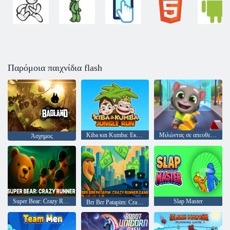
Παρόμοια παιχνίδια flash
Kiba και Kumba: Εκτέλεση ζούγκλας
Μιλώντας σε απευθείας σύνδεση χρυσό σε απευθείας σύνδεση
Άσχημος
Super Bear: Crazy Runner
Slap Master
Brr Brr Patapim: Crazy Runner Game