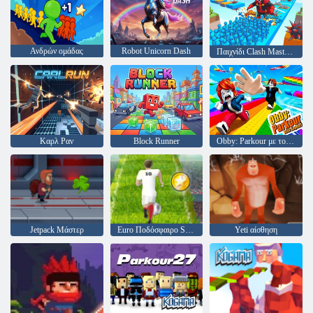
Ανδρών ομάδας
Robot Unicorn Dash
Παιχνίδι Clash Master Running
Καρλ Ραν
Block Runner
Obby: Parkour με τον Ragdoll
Jetpack Μάστερ
Euro Ποδόσφαιρο Sprint
Yeti αίσθηση