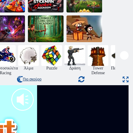
Stickman Archer
Arrow Pop
Assassin
Bullseye
Zombies δεν
Συμβόλαιο
Jungle Long
μπορεί να
Άβυσσος
Shot Academy
πηδήξει
τοσικλέτα
Άλμα
Puzzle
Δράση
Tower
Περιπέτειες
Racing
Defense
Πιο σκούρο