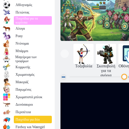
Αθλητισμός
Πετώντας
Παιχνίδια για τα
κορίτσια
Αλογα
Pony
Ντύνομαι
Μπάρμπι
Μαγείρεμα των
τροφίμων
Τοξοβολία
Σκοποβολή
Οθόνη
Κομμωτής
για τα
Χρωματισμός
αγόρια
Μακιγιάζ
Παγωμένος
Zad Archery
Χρωματιστά μπλοκ
Δεινόσαυροι
Περιπέτεια
Παιχνίδια για δύο
Fireboy και Watergirl