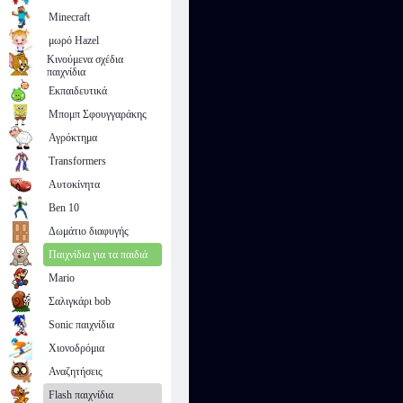
Minecraft
μωρό Hazel
Κινούμενα σχέδια
παιχνίδια
Εκπαιδευτικά
Μπομπ Σφουγγαράκης
Αγρόκτημα
Transformers
Αυτοκίνητα
Ben 10
Δωμάτιο διαφυγής
Παιχνίδια για τα παιδιά
Mario
Σαλιγκάρι bob
Sonic παιχνίδια
Χιονοδρόμια
Αναζητήσεις
Flash παιχνίδια