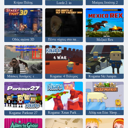
Κτίριο Πόλης
Μαύρος Ιππότης 2
Lordz 2. io
Οδός αγώνα 3D
Πέντε νύχτες στο παλιό εργοστάσιο παιχνιδιών 2020
Μεξικό Rex
Μάσκες δυνάμεις: επιβίωση ζόμπι
Kogama: 4 Πόλεμος
Kogama Ski Jumping !!
Kogama: Xmas Parkour
Αδάμ και Εύα: Sleepwalker
Kogama: Parkour 27