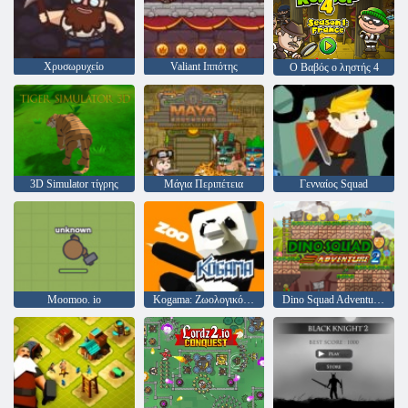
Χρυσωρυχείο
Valiant Ιππότης
Ο Βαβός ο ληστής 4
3D Simulator τίγρης
Μάγια Περιπέτεια
Γενναίος Squad
Moomoo. io
Kogama: Ζωολογικός κήπος
Dino Squad Adventure 2