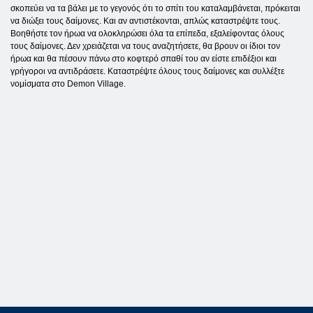
σκοπεύει να τα βάλει με το γεγονός ότι το σπίτι του καταλαμβάνεται, πρόκειται
να διώξει τους δαίμονες. Και αν αντιστέκονται, απλώς καταστρέψτε τους.
Βοηθήστε τον ήρωα να ολοκληρώσει όλα τα επίπεδα, εξαλείφοντας όλους
τους δαίμονες. Δεν χρειάζεται να τους αναζητήσετε, θα βρουν οι ίδιοι τον
ήρωα και θα πέσουν πάνω στο κοφτερό σπαθί του αν είστε επιδέξιοι και
γρήγοροι να αντιδράσετε. Καταστρέψτε όλους τους δαίμονες και συλλέξτε
νομίσματα στο Demon Village.