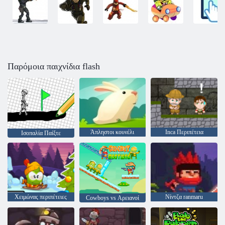
Παρόμοια παιχνίδια flash
Άπληστοι κουνέλι
Inca Περιπέτεια
Ισοπαλία Παίξτε
Χειμώνας περιπέτειες
Νίντζα ranmaru
Cowboys vs Αρειανοί