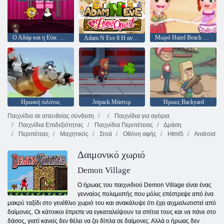
Ο Αδάμ και η Εύα: Ο Αδάμ το Φάντασμα
Μωρό Hazel Beach Party
Adam N Eve 8 Η αναζήτηση αγάπης
Ηρωική πιλότος
Jetpack Μάστερ
Ήρωες Backyard
Παιχνίδια σε απευθείας σύνδεση
Παιχνίδια για αγόρια
Παιχνίδια Επιδεξιότητας
Παιχνίδια Περιπέτειας
Δράση
Περιπέτειες
Μαχητικός
Στοά
Οθόνη αφής
Html5
Android
Δαιμονικό χωριό
Demon Village
Ο ήρωας του παιχνιδιού Demon Village είναι ένας
γενναίος πολεμιστής που μόλις επέστρεψε από ένα
μακρύ ταξίδι στο γενέθλιο χωριό του και ανακάλυψε ότι έχει αιχμαλωτιστεί από
δαίμονες. Οι κάτοικοι έπρεπε να εγκαταλείψουν τα σπίτια τους και να πάνε στο
δάσος, γιατί κανείς δεν θέλει να ζει δίπλα σε δαίμονες. Αλλά ο ήρωας δεν