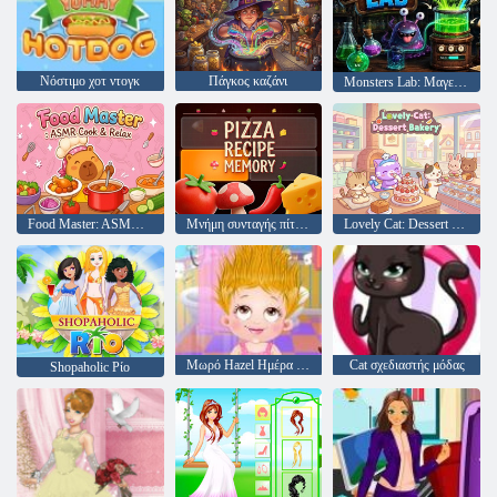
Νόστιμο χοτ ντογκ
Πάγκος καζάνι
Monsters Lab: Μαγειρική
Food Master: ASMR Cook & Relax
Μνήμη συνταγής πίτσας
Lovely Cat: Dessert Bakery
Μωρό Hazel Ημέρα Μαλλιά
Cat σχεδιαστής μόδας
Shopaholic Ρίο