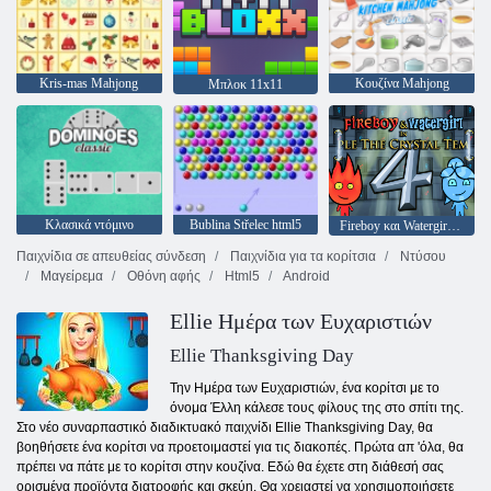
Kris-mas Mahjong
Κουζίνα Mahjong
Μπλοκ 11x11
Κλασικά ντόμινο
Bublina Střelec html5
Fireboy και Watergirl 4: Crystal Temple
Παιχνίδια σε απευθείας σύνδεση
Παιχνίδια για τα κορίτσια
Ντύσου
Μαγείρεμα
Οθόνη αφής
Html5
Android
Ellie Ημέρα των Ευχαριστιών
Ellie Thanksgiving Day
Την Ημέρα των Ευχαριστιών, ένα κορίτσι με το
όνομα Έλλη κάλεσε τους φίλους της στο σπίτι της.
Στο νέο συναρπαστικό διαδικτυακό παιχνίδι Ellie Thanksgiving Day, θα
βοηθήσετε ένα κορίτσι να προετοιμαστεί για τις διακοπές. Πρώτα απ 'όλα, θα
πρέπει να πάτε με το κορίτσι στην κουζίνα. Εδώ θα έχετε στη διάθεσή σας
ορισμένα προϊόντα διατροφής και σκεύη. Θα χρειαστεί να χρησιμοποιήσετε