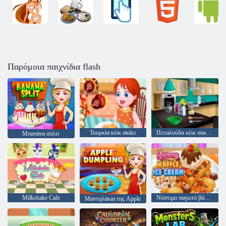
Παρόμοια παιχνίδια flash
Τουρκία κέικ σκάει
Πεταλούδα κέικ σοκολάτας: Μαγειρική με Emma
Μπανάνα σπλιτ
Milkshake Cafe
Νόστιμο παγωτό βάφλας
Μαντηλάκια της Apple