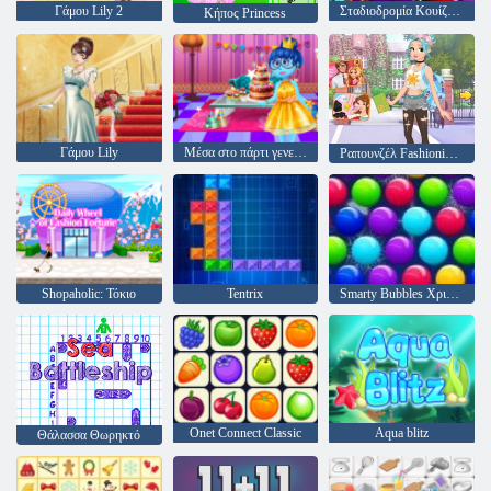
Γάμου Lily 2
Σταδιοδρομία Κουίζ μου
Κήπος Princess
Γάμου Lily
Μέσα στο πάρτι γενεθλίων
Ραπουνζέλ Fashionista για το Go
Shopaholic: Τόκιο
Tentrix
Smarty Bubbles Χριστούγεννα Edition
Onet Connect Classic
Aqua blitz
Θάλασσα Θωρηκτό