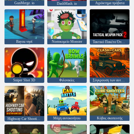
GunMerge. io
Αγρόκτημα πρόβατα
DashMash. io
Bayou νησί
Νοσοκομείο Monster
Τακτικό Πακέτο Όπλων 2
Sniper Shot 3D
Φιλονικίες
Σύγκρουση των αυτοκινήτων αρένα
Μάχη αυτοκινήτου
Κύβος σκοπευτής
Highway Car Shooting 3D Action Game 2025