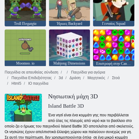
Troll Πυγμαχία
Ήρωες Backyard
Γενναίος Squad
Moomoo. io
Mahjong Dimensions
Επιστροφή στην Candyland: Επεισόδιο 2
Παιχνίδια σε απευθείας σύνδεση
Παιχνίδια για αγόρια
Παιχνίδια Επιδεξιότητας
3d
Δράση
Μαχητικός
Στοά
Html5
IO παιχνίδια
Νησιωτική μάχη 3D
Island Battle 3D
Ένα νησί είναι ένα κομμάτι γης που περιβάλλεται
από όλες τις πλευρές από νερό και το βασίλειο στο
οποίο ζει ο ήρωας του παιχνιδιού Island Battle 3D αποτελείται από σκελετούς.
Οι νησιώτες έχουν απελπιστικά έλλειψη χώρου και παλεύουν συνεχώς για γη.
Σε αυτή την περίπτωση, δεν χρησιμοποιούνται όπλα· σε ένα μικρό κομμάτι