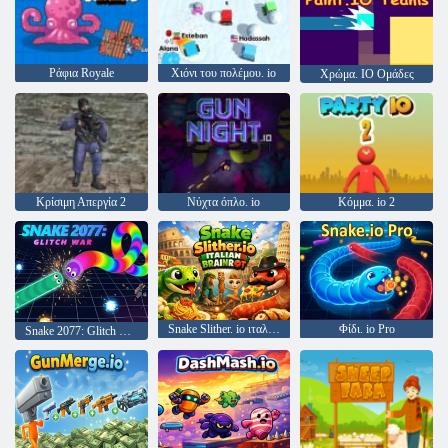
Ράφια Royale
Χιόνι του πολέμου. io
Χρώμα. IO Ομάδες
Κρίσιμη Απεργία 2
Νύχτα όπλο. io
Κόμμα. io 2
Snake Slither. io ιταλικό Brainrot
Φίδι. io Pro
Snake 2077: Glitch War