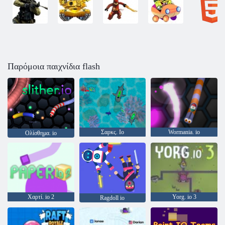
Παρόμοια παιχνίδια flash
Σαρκς. Io
Wormania. io
Ολίσθημα. io
Χαρτί. io 2
Yorg. io 3
Ragdoll io