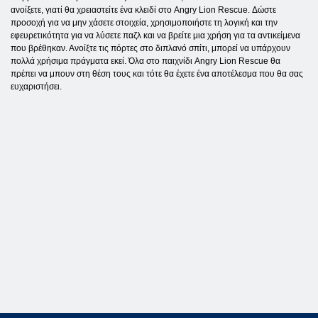
ανοίξετε, γιατί θα χρειαστείτε ένα κλειδί στο Angry Lion Rescue. Δώστε
προσοχή για να μην χάσετε στοιχεία, χρησιμοποιήστε τη λογική και την
εφευρετικότητα για να λύσετε παζλ και να βρείτε μια χρήση για τα αντικείμενα
που βρέθηκαν. Ανοίξτε τις πόρτες στο διπλανό σπίτι, μπορεί να υπάρχουν
πολλά χρήσιμα πράγματα εκεί. Όλα στο παιχνίδι Angry Lion Rescue θα
πρέπει να μπουν στη θέση τους και τότε θα έχετε ένα αποτέλεσμα που θα σας
ευχαριστήσει.