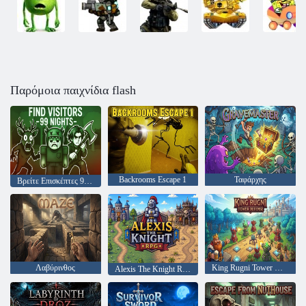
Παρόμοια παιχνίδια flash
Backrooms Escape 1
Ταφάρχης
Βρείτε Επισκέπτες 99 Νύχτες
Λαβύρινθος
King Rugni Tower Defense
Alexis The Knight RPG