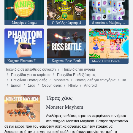
Μαχαίρι χτύπημα
Διαστάσεις Mahjong 15 λεπτά
Ο Βαβός ο ληστής 4
Kogama Phantom Force
Kogama: Boss Battle
Μωρό Hazel Beach Party
Παιχνίδια σε απευθείας σύνδεση
Παιχνίδια για αγόρια
Παιχνίδια για τα κορίτσια
Παιχνίδια Επιδεξιότητας
Παιχνίδια Σκοποβολής
Monsters
Σκοποβολή για τα αγόρια
3d
Δράση
Στοά
Οθόνη αφής
Html5
Android
Τέρας χάος
Monster Mayhem
Ανελέητες επιθέσεις τεράτων περιμένουν τον ήρωα
στο παιχνίδι Monster Mayhem. Έστησε στρατόπεδο
σε ένα μέρος που του φαινόταν σχετικά ασφαλές και ήταν έτοιμος να
ξεκουραστεί όταν μια εντυπωσιακή ομάδα τεράτων εμφανίστηκε από το