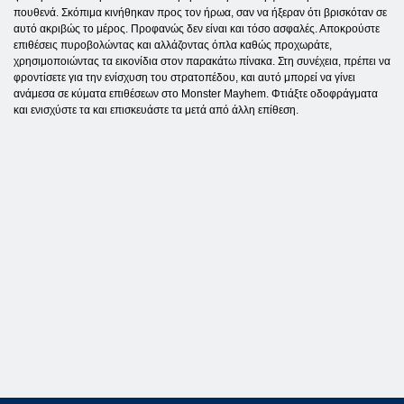
πουθενά. Σκόπιμα κινήθηκαν προς τον ήρωα, σαν να ήξεραν ότι βρισκόταν σε
αυτό ακριβώς το μέρος. Προφανώς δεν είναι και τόσο ασφαλές. Αποκρούστε
επιθέσεις πυροβολώντας και αλλάζοντας όπλα καθώς προχωράτε,
χρησιμοποιώντας τα εικονίδια στον παρακάτω πίνακα. Στη συνέχεια, πρέπει να
φροντίσετε για την ενίσχυση του στρατοπέδου, και αυτό μπορεί να γίνει
ανάμεσα σε κύματα επιθέσεων στο Monster Mayhem. Φτιάξτε οδοφράγματα
και ενισχύστε τα και επισκευάστε τα μετά από άλλη επίθεση.