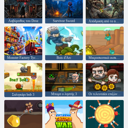
Λαβύρινθος του Droz
Survivor Sword
Απόδραση από το nuthouse
Monster Factory Tycoon
Bois d'Arc
Μικροσκοπικά εκσκαφεία
Μπομπ ο ληστής 3
Οι τελευταίοι επιζώντες
Σαλιγκάρι bob 3