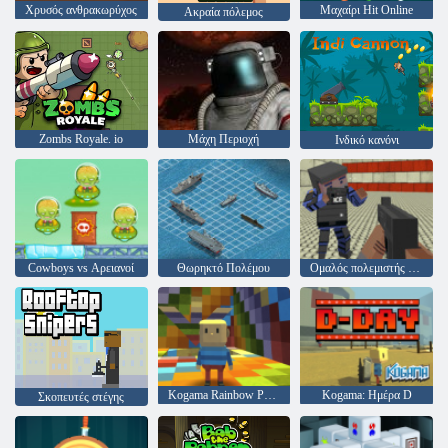
Χρυσός ανθρακωρύχος
Μαχαίρι Hit Online
Ακραία πόλεμος
Zombs Royale. io
Μάχη Περιοχή
Ινδικό κανόνι
Cowboys vs Αρειανοί
Θωρηκτό Πολέμου
Ομαλός πολεμιστής του γκάνγκστερ
Kogama Rainbow Parkour
Kogama: Ημέρα D
Σκοπευτές στέγης