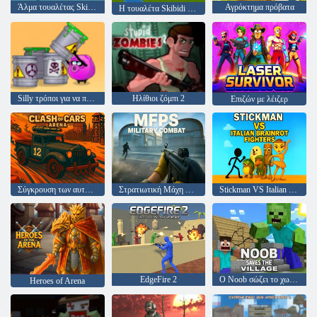
Άλμα τουαλέτας Skibidi
Αγρόκτημα πρόβατα
Η τουαλέτα Skibidi διασχίζει το δρόμο
Silly τρόποι για να πεθάνει 2
Ηλίθιοι ζόμπι 2
Επιζών με λέιζερ
Σύγκρουση των αυτοκινήτων αρένα
Στρατιωτική Μάχη MFPS
Stickman VS Italian Brainrot Fighters
EdgeFire 2
Ο Noob σώζει το χωριό
Heroes of Arena