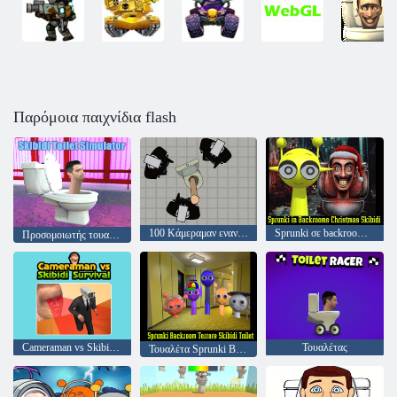
Παρόμοια παιχνίδια flash
100 Κάμεραμαν εναντίον 100 Τουαλέτες
Sprunki σε backrooms Χριστουγεννιάτικα skibidi
Προσομοιωτής τουαλέτας Skibidi
Cameraman vs Skibidi Survival
Τουαλέτας
Τουαλέτα Sprunki Backroom Terrors Skibidi