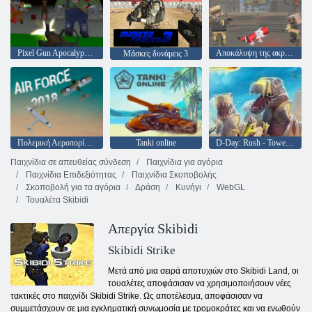
Pixel Gun Apocalypse 6
Αποκάλυψη της ακραίας Pixel Gun 3
Μάσκες δυνάμεις 3
Πολεμική Αεροπορία 2018
Tanki online
D-Day: Rush - Tower Defense
Παιχνίδια σε απευθείας σύνδεση
Παιχνίδια για αγόρια
Παιχνίδια Επιδεξιότητας
Παιχνίδια Σκοποβολής
Σκοποβολή για τα αγόρια
Δράση
Κυνήγι
WebGL
Τουαλέτα Skibidi
Απεργία Skibidi
Skibidi Strike
Μετά από μια σειρά αποτυχιών στο Skibidi Land, οι
τουαλέτες αποφάσισαν να χρησιμοποιήσουν νέες
τακτικές στο παιχνίδι Skibidi Strike. Ως αποτέλεσμα, αποφάσισαν να
συμμετάσχουν σε μια εγκληματική συνωμοσία με τρομοκράτες και να ενωθούν