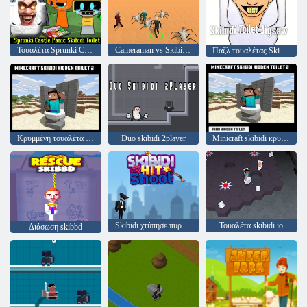
Τουαλέτα Sprunki Castle Panic Skibidi
Cameraman vs Skibidi Survival
Παζλ τουαλέτας Skibidi
Κρυμμένη τουαλέτα Skibidi 2
Duo skibidi 2player
Minicraft skibidi κρυμμένη τουαλέτα 2
Skibidi χτύπησε πυροβολισμό
Τουαλέτα skibidi io
Διάσωση skibbd