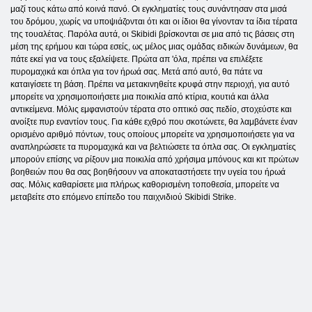
μαζί τους κάτω από κοινά πανό. Οι εγκληματίες τους συνάντησαν στα μισά
του δρόμου, χωρίς να υποψιάζονται ότι και οι ίδιοι θα γίνονταν τα ίδια τέρατα
της τουαλέτας. Παρόλα αυτά, οι Skibidi βρίσκονται σε μια από τις βάσεις στη
μέση της ερήμου και τώρα εσείς, ως μέλος μιας ομάδας ειδικών δυνάμεων, θα
πάτε εκεί για να τους εξαλείψετε. Πρώτα απ 'όλα, πρέπει να επιλέξετε
πυρομαχικά και όπλα για τον ήρωά σας. Μετά από αυτό, θα πάτε να
καταιγίσετε τη βάση. Πρέπει να μετακινηθείτε κρυφά στην περιοχή, για αυτό
μπορείτε να χρησιμοποιήσετε μια ποικιλία από κτίρια, κουτιά και άλλα
αντικείμενα. Μόλις εμφανιστούν τέρατα στο οπτικό σας πεδίο, στοχεύστε και
ανοίξτε πυρ εναντίον τους. Για κάθε εχθρό που σκοτώνετε, θα λαμβάνετε έναν
ορισμένο αριθμό πόντων, τους οποίους μπορείτε να χρησιμοποιήσετε για να
αναπληρώσετε τα πυρομαχικά και να βελτιώσετε τα όπλα σας. Οι εγκληματίες
μπορούν επίσης να ρίξουν μια ποικιλία από χρήσιμα μπόνους και κιτ πρώτων
βοηθειών που θα σας βοηθήσουν να αποκαταστήσετε την υγεία του ήρωά
σας. Μόλις καθαρίσετε μια πλήρως καθορισμένη τοποθεσία, μπορείτε να
μεταβείτε στο επόμενο επίπεδο του παιχνιδιού Skibidi Strike.