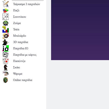
Ταίριασμα 3 παιχνιδιών
Παζλ
Σουντόκου
Ζούμα
Tetris
Μπιλιάρδο
3D παιχνίδια
Παιχνίδια IO
Παιχνίδια με κάρτες
Πασιέντζα
Σκάκι
Ψάρεμα
Online παιχνίδια