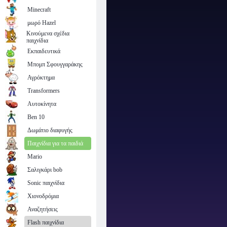
Minecraft
μωρό Hazel
Κινούμενα σχέδια
παιχνίδια
Εκπαιδευτικά
Μπομπ Σφουγγαράκης
Αγρόκτημα
Transformers
Αυτοκίνητα
Ben 10
Δωμάτιο διαφυγής
Παιχνίδια για τα παιδιά
Mario
Σαλιγκάρι bob
Sonic παιχνίδια
Χιονοδρόμια
Αναζητήσεις
Flash παιχνίδια