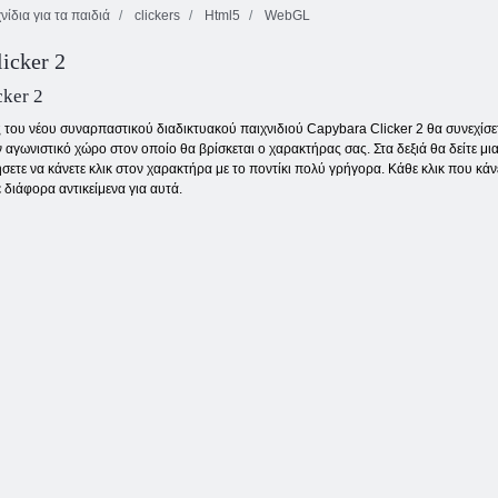
Ενημερώστε τα
νίδια για τα παιδιά
clickers
Html5
WebGL
παιδιά και
διαμορφώστε
icker 2
την οικογένειά
Αποστολή ζόμπι
Fly αυτοκίνητο
σας
3
Stunt 2
cker 2
 του νέου συναρπαστικού διαδικτυακού παιχνιδιού Capybara Clicker 2 θα συνεχίσε
ν αγωνιστικό χώρο στον οποίο θα βρίσκεται ο χαρακτήρας σας. Στα δεξιά θα δείτε μι
νήσετε να κάνετε κλικ στον χαρακτήρα με το ποντίκι πολύ γρήγορα. Κάθε κλικ που κά
 διάφορα αντικείμενα για αυτά.