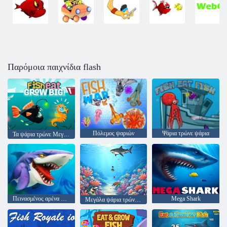
Παρόμοια παιχνίδια flash
Πόλεμος ψαριών
Ψάρια τρώνε ψάρια
Τα ψάρια τρώνε Μεγαλώστε!
Πεινασμένος αρένα καρχαρία
Mega Shark
Μεγάλα ψάρια τρώνε μικρά ψάρια