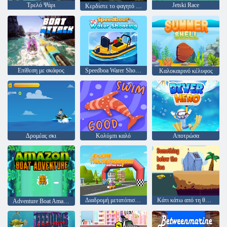
Τρελό Ψάρι
Jetski Race
Κερδίστε το φαγητό σας
Επίθεση με σκάφος
Speedboa Warer Shooting
Καλοκαιρινό κέλυφος
Δρομέας σκι
Κολύμπι καλό
Αποτρώσα
Διαδρομή μετατόπισης μετασχηματισμού σχήματος
Κάτι κάτω από τη θάλασσα
Adventure Boat Amazon