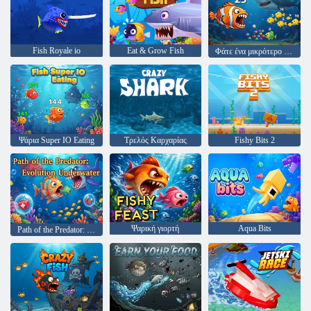
Fish Royale io
Eat & Grow Fish
Φάτε ένα μικρότερο ψάρι
Ψάρια Super IO Eating
Τρελός Καρχαρίας
Fishy Bits 2
Ψαρική γιορτή
Aqua Bits
Path of the Predator: Evolution Underwater