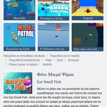
Φρενίτιδα
Ανάμεσα
Πεινασμένη εξέλιξη καρχαρία 2
Περιπολία της Ερυθράς
Η Οδύσσεια ενός πιγκουίνος
Κάτι κάτω από τη θάλασσα
Παιχνίδια σε απευθείας σύνδεση
Παιχνίδια για τα παιδιά
Παιχνίδια Επιδεξιότητας
Ψάρι
Στοά
Κολύμπι
Ψάρια τρώνε τα ψάρια
WebGL
Φάτε Μικρά Ψάρια
Eat Small Fish
Θέλετε το ψάρι σας να μετατραπεί σε ένα γιγάντιο
νεραϊδόψαρο που κανείς και τίποτα δεν απειλεί πια
στο Eat Small Fish. Αλλά αυτό δεν θα συμβεί σύντομα, αλλά προς το παρόν
είστε ένα μικρό ψάρι που μπορεί να τραφεί με ακόμη μικρότερα ψάρια για να
αρχίσει σταδιακά να κερδίζει βάρος και ύψος, καθώς και να αλλάζει. Πιάστε