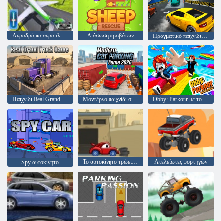
Αεροδρόμιο αεροπλάνων στάθμευσης
Διάσωση προβάτων
Πραγματικό παιχνίδι στάθμευσης
Παιχνίδι Real Grand Truck
Μοντέρνο παιχνίδι στάθμευσης αυτοκινήτων 2026
Obby: Parkour με τον Ragdoll
Το αυτοκίνητο τρώει αυτοκίνητο 2
Ατελείωτες φορτηγών
Spy αυτοκίνητο