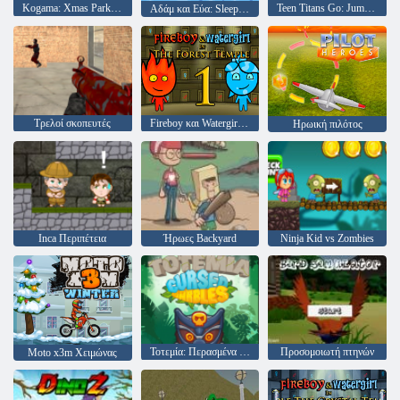
Kogama: Xmas Parkour
Teen Titans Go: Jump Jouts
Αδάμ και Εύα: Sleepwalker
Τρελοί σκοπευτές
Fireboy και Watergirl 1: Ο ναός των δασών
Ηρωική πιλότος
Inca Περιπέτεια
Ήρωες Backyard
Ninja Kid vs Zombies
Τοτεμία: Περασμένα μάρμαρα
Προσομοιωτή πτηνών
Moto x3m Χειμώνας