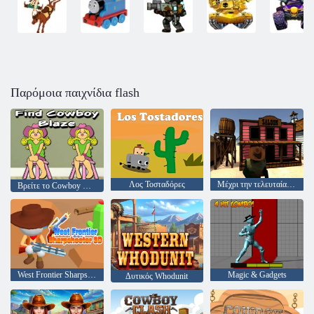
Παρόμοια παιχνίδια flash
Λος Τοσταδόρες
Μέχρι την τελευταία βολή
Βρείτε το Cowboy Blaze
West Frontier Sharpshooter 3D
Magic & Gadgets
Δυτικός Whodunit