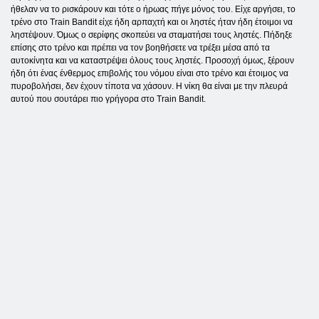
ήθελαν να το ρισκάρουν και τότε ο ήρωας πήγε μόνος του. Είχε αργήσει, το
τρένο στο Train Bandit είχε ήδη αρπαχτή και οι ληστές ήταν ήδη έτοιμοι να
ληστέψουν. Όμως ο σερίφης σκοπεύει να σταματήσει τους ληστές. Πήδηξε
επίσης στο τρένο και πρέπει να τον βοηθήσετε να τρέξει μέσα από τα
αυτοκίνητα και να καταστρέψει όλους τους ληστές. Προσοχή όμως, ξέρουν
ήδη ότι ένας ένθερμος επιβολής του νόμου είναι στο τρένο και έτοιμος να
πυροβολήσει, δεν έχουν τίποτα να χάσουν. Η νίκη θα είναι με την πλευρά
αυτού που σουτάρει πιο γρήγορα στο Train Bandit.