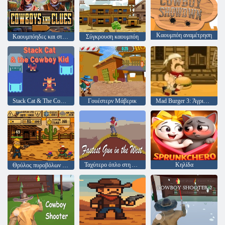
Καουμπόη αναμέτρηση
Καουμπόηδες και στοιχεία
Σύγκρουση καουμπόη
Stack Cat & The Cowboy Kid
Γουέστερν Μάβερικ
Mad Burger 3: Άγρια Δύση
Ταχύτερο όπλο στη Δύση
Κηλίδα
Θρύλος πυροβόλων όπλων