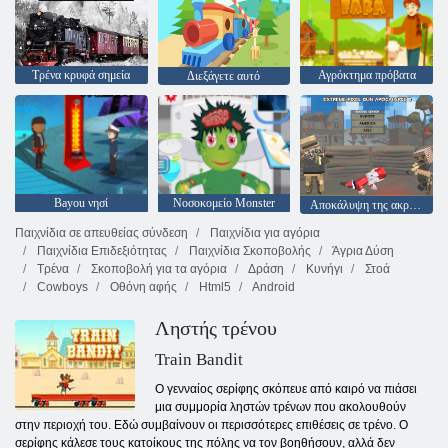
Τρένα κρυφά σημεία
Αγρόκτημα πρόβατα
Διεξάγετε αυτό
Bayou νησί
Νοσοκομείο Monster
Αποκάλυψη της ακραίας Pixel Gun 3
Παιχνίδια σε απευθείας σύνδεση
Παιχνίδια για αγόρια
Παιχνίδια Επιδεξιότητας
Παιχνίδια Σκοποβολής
Άγρια Δύση
Τρένα
Σκοποβολή για τα αγόρια
Δράση
Κυνήγι
Στοά
Cowboys
Οθόνη αφής
Html5
Android
Ληστής τρένου
Train Bandit
Ο γενναίος σερίφης σκόπευε από καιρό να πιάσει
μια συμμορία ληστών τρένων που ακολουθούν
στην περιοχή του. Εδώ συμβαίνουν οι περισσότερες επιθέσεις σε τρένο. Ο
σερίφης κάλεσε τους κατοίκους της πόλης να τον βοηθήσουν, αλλά δεν