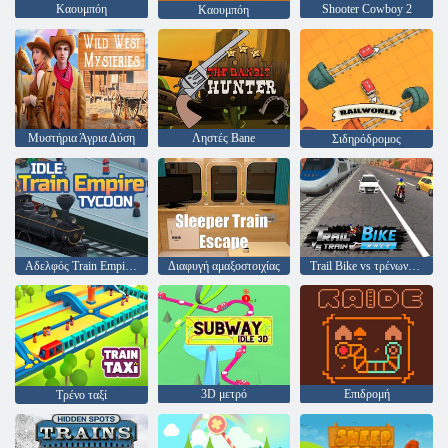
Καουμπόη
Shooter Cowboy 2
Καουμπόη
Μυστήρια Άγρια Δύση
Ληστές Bane
Σιδηρόδρομος
Αδελφός Train Empire Tycoon
Διαφυγή αμαξοστοιχίας
Trail Bike vs τρένων αγώνα
3D μετρό
Επιδρομή
Τρένο ταξί