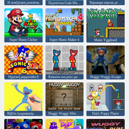
Η αναζήτηση μπανάνας
Ταίριασμα κάρτας μνήμης Super Mario
Περιπέτεια Grab-Mario
Super Mario Clicker
Super Mario Maker 4
Mario Yggdrasil
Ηχητική μαρμελάδα 6
Κόκκινο και μπλε ραβδί Huggy
Huggy Wuggy Escape
Βιβλίο ζωγραφικής: Poppy Playtime
Huggy Wuggy Μάντεψε τη σωστή πόρτα
Παζλ Poppy Player