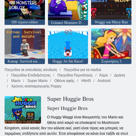
100 τέρατα roblox
Wuggy και Missy Run
Grimace Monsters DOP ιστορία
Katnap. Survival και morphs
Huggy Jet Ski Racer!
Συγκινήσεις 3
Παιχνίδια σε απευθείας σύνδεση
Παιχνίδια για τα παιδιά
Παιχνίδια Επιδεξιότητας
Παιχνίδια Περιπέτειας
Άλμα
Δράση
Mario
Super Mario
Οθόνη αφής
Html5
Android
Χρόνος αναπαραγωγής Poppy
Super Huggie Bros
Super Huggie Bros
Ο Huggy Waggi είναι θαυμαστής του Mario και
ήθελε από καιρό να επισκεφτεί το Mushroom
Kingdom, αλλά κανείς δεν τον κάλεσε εκεί, γιατί είναι τέρας και μπορείς να
περιμένεις οτιδήποτε από αυτόν. Έτσι αποφάσισε να κάνει ένα ταξίδι σε στυλ