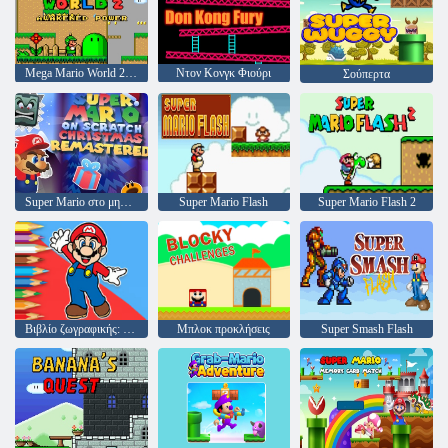
Mega Mario World 2 Awakened Power
Ντον Κονγκ Φιούρι
Σούπερτα
Super Mario στο μηδέν τα Χριστούγεννα Remastered
Super Mario Flash
Super Mario Flash 2
Βιβλίο ζωγραφικής: Mario Happy Skating
Μπλοκ προκλήσεις
Super Smash Flash