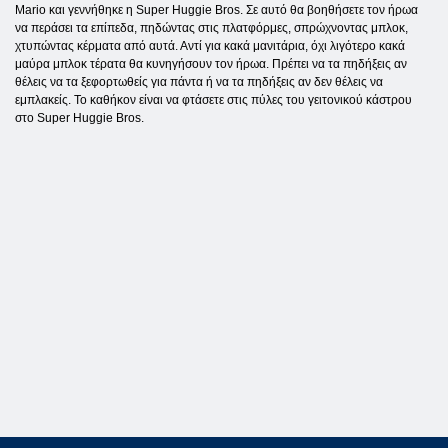
Mario και γεννήθηκε η Super Huggie Bros. Σε αυτό θα βοηθήσετε τον ήρωα
να περάσει τα επίπεδα, πηδώντας στις πλατφόρμες, σπρώχνοντας μπλοκ,
χτυπώντας κέρματα από αυτά. Αντί για κακά μανιτάρια, όχι λιγότερο κακά
μαύρα μπλοκ τέρατα θα κυνηγήσουν τον ήρωα. Πρέπει να τα πηδήξεις αν
θέλεις να τα ξεφορτωθείς για πάντα ή να τα πηδήξεις αν δεν θέλεις να
εμπλακείς. Το καθήκον είναι να φτάσετε στις πύλες του γειτονικού κάστρου
στο Super Huggie Bros.