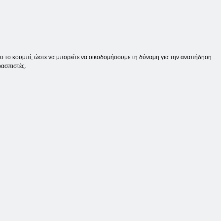
νο το κουμπί, ώστε να μπορείτε να οικοδομήσουμε τη δύναμη για την αναπήδηση
ρασπιστές.