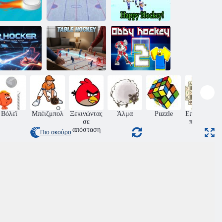
Μάχη χόκεϊ
Ήρωας
μαριονετών
Καλό χόκεϊ!
Επιτραπέζιο
Air hockey
χόκεϊ
Όμπι χόκεϊ 2
Βόλεϊ
Μπέιζμπολ
Ξεκινώντας
Άλμα
Puzzle
Επιτραπέζια
σε
παιχνίδια
απόσταση
Πιο σκούρο