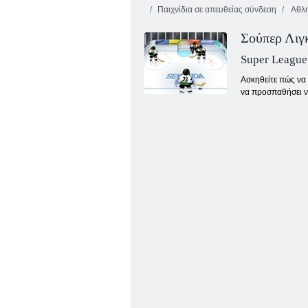
Παιχνίδια σε απευθείας σύνδεση
Αθλη
Σούπερ Λιγ
Super League
Ασκηθείτε πώς να
να προσπαθήσει να
Ατελείωτες Bubbles