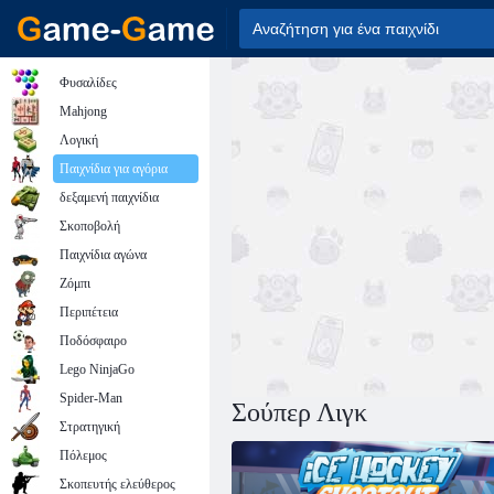
Φυσαλίδες
Mahjong
Λογική
Παιχνίδια για αγόρια
δεξαμενή παιχνίδια
Σκοποβολή
Παιχνίδια αγώνα
Ζόμπι
Περιπέτεια
Ποδόσφαιρο
Lego NinjaGo
Spider-Man
Σούπερ Λιγκ
Στρατηγική
Πόλεμος
Σκοπευτής ελεύθερος