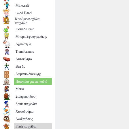
Minecraft
μωρό Hazel
Κινούμενα σχέδια
παιχνίδια
Εκπαιδευτικά
Μπομπ Σφουγγαράκης
Αγρόκτημα
Transformers
Αυτοκίνητα
Ben 10
Δωμάτιο διαφυγής
Παιχνίδια για τα παιδιά
Mario
Σαλιγκάρι bob
Sonic παιχνίδια
Χιονοδρόμια
Αναζητήσεις
Flash παιχνίδια