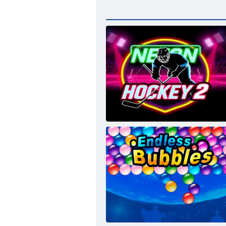
Χόκεϊ Νέον 2