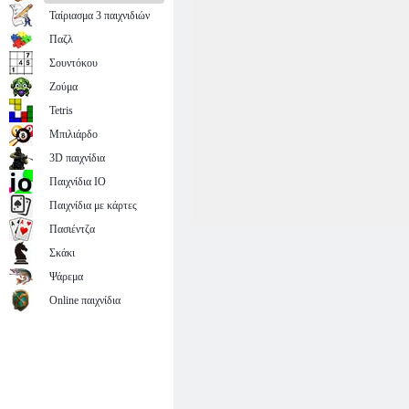
Ταίριασμα 3 παιχνιδιών
Παζλ
Σουντόκου
Ζούμα
Tetris
Μπιλιάρδο
3D παιχνίδια
Παιχνίδια IO
Παιχνίδια με κάρτες
Πασιέντζα
Σκάκι
Ψάρεμα
Online παιχνίδια