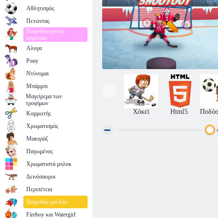
Αθλητισμός
Πετώντας
Παιχνίδια για τα
κορίτσια
Αλογα
Pony
Ντύνομαι
Μπάρμπι
Μαγείρεμα των
τροφίμων
Χόκεϊ
Html5
Ποδόσ
Κομμωτής
Χρωματισμός
Μακιγιάζ
Παγωμένος
Χόκεϊ επί πάγου
Χρωματιστά μπλοκ
Δεινόσαυροι
Περιπέτεια
Παιχνίδια για δύο
Fireboy και Watergirl