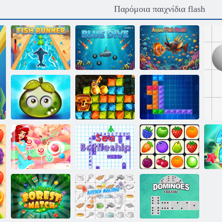
Παρόμοια παιχνίδια flash
Fish Runner
Blue Dive
Aqua Fish Rush
Gold Rush
Περιπέτεια
κυνήγι
ζουμερά μούρα
θησαυρού
Tentrix
Φούσκα
Θάλασσα
Onet Connect
καραμελών
Θωρηκτό
Classic