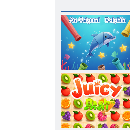
Ένα δελφίνι origami