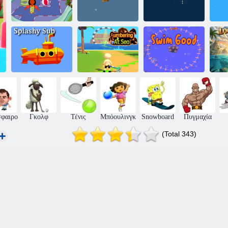
Kelly Club:
λαβύρινθος
Κυνήγι
Πατήστε το
πισίνας
θησαυρού
πτερύγιο!
Ξυλεία στη
Κολυμπήστε
Splashy Sub
θάλασσα
καλά
φαιρο
Γκολφ
Τένις
Μπόουλινγκ
Snowboard
Πυγμαχία
(Total 343)