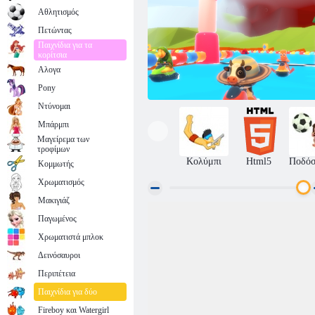
Αθλητισμός
Πετώντας
Παιχνίδια για τα
κορίτσια
Αλογα
Pony
Ντύνομαι
Μπάρμπι
Μαγείρεμα των
τροφίμων
Κολύμπι
Html5
Ποδόσ
Κομμωτής
Χρωματισμός
Μακιγιάζ
Παγωμένος
Brainrot Jet Ski Racing
Χρωματιστά μπλοκ
Δεινόσαυροι
Περιπέτεια
Παιχνίδια για δύο
Fireboy και Watergirl