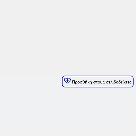
Προσθήκη στους σελιδοδείκτες