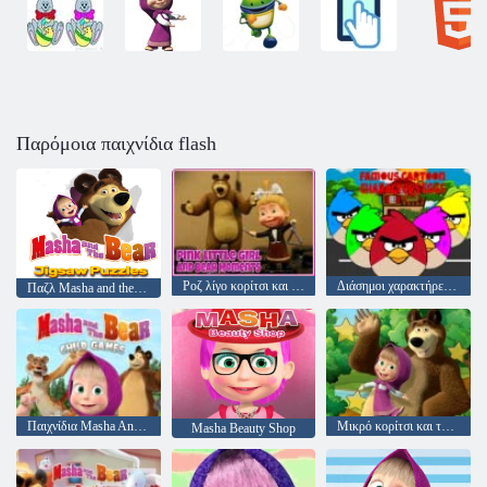
Παρόμοια παιχνίδια flash
Ροζ λίγο κορίτσι και αρκούδες στιγμές
Διάσημοι χαρακτήρες κινουμένων σχεδίων αυγών
Παζλ Masha and the Bear
Παιχνίδια Masha And The Bear Child
Μικρό κορίτσι και τα κρυμμένα αστέρια της αρκούδας
Masha Beauty Shop