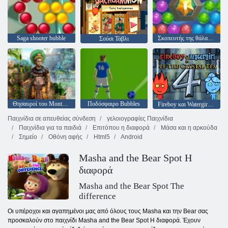
Saga shooter bubble
Σκοπευτής της θάλασσας
Σούσι Τάβλι
Θησαυροί του Montezuma 2
Ποδόσφαιρο Bubbles
Fireboy και Watergirl 4: Crystal Temple
Παιχνίδια σε απευθείας σύνδεση
γελοιογραφίες Παιχνίδια
Παιχνίδια για τα παιδιά
Επιτόπου η διαφορά
Μάσα και η αρκούδα
Σημείο
Οθόνη αφής
Html5
Android
Masha and the Bear Spot Η
διαφορά
Masha and the Bear Spot The
difference
Οι υπέροχοι και αγαπημένοι μας από όλους τους Masha και την Bear σας
προσκαλούν στο παιχνίδι Masha and the Bear Spot Η διαφορά. Έχουν