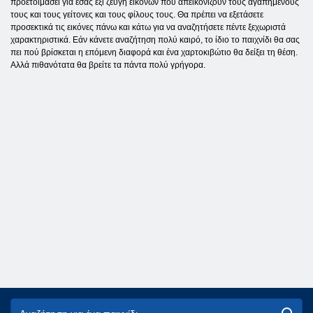
προετοιμάσει για εσάς έξι ζεύγη εικόνων που απεικονίζουν τους αγαπημένους
τους και τους γείτονες και τους φίλους τους. Θα πρέπει να εξετάσετε
προσεκτικά τις εικόνες πάνω και κάτω για να αναζητήσετε πέντε ξεχωριστά
χαρακτηριστικά. Εάν κάνετε αναζήτηση πολύ καιρό, το ίδιο το παιχνίδι θα σας
πει πού βρίσκεται η επόμενη διαφορά και ένα χαρτοκιβώτιο θα δείξει τη θέση.
Αλλά πιθανότατα θα βρείτε τα πάντα πολύ γρήγορα.