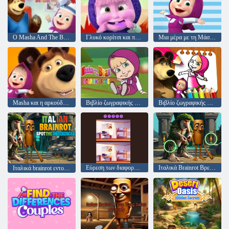
Ο Masha And The Bear Οδοντίατρος
Γλυκό κορίτσι και πρόκληση μνήμης αρκούδων
Μια μέρα με τη Μάσα και την αρκούδα
Masha και η αρκούδα: λιβάδια
Βιβλίο ζωγραφικής Μάσα και αρκούδα
Βιβλίο ζωγραφικής Μάσα και αρκούδα
Εύρεση των διαφορών στις εικόνες
Ιταλικά Brainrot Βρείτε τις διαφορές
Ιταλικά brainrot εντοπίζουν τις διαφορές