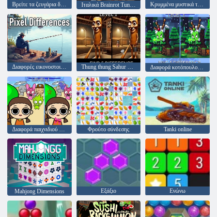
Βρείτε τα ζευγάρια διαφορών
Κρυμμένα μυστικά της Oasis Oasis
Ιταλικά Brainrot Tung Tung Sahur Anomaly
Διαφορές εικονοστοιχείων
Thung thung Sahur διαφορά
Διαφορά κοτόπουλου Lava Minecraft
Διαφορά παιχνιδιού Sprunki και Squid
Φρούτο σύνδεσης
Tanki online
Εξάξιο
Ενώνω
Mahjong Dimensions