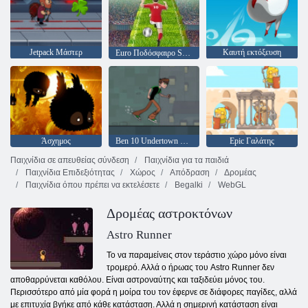
Jetpack Μάστερ
Καυτή εκτόξευση
Euro Ποδόσφαιρο Sprint
Άσχημος
Ben 10 Undertown Runner
Epic Γαλάτης
Παιχνίδια σε απευθείας σύνδεση
Παιχνίδια για τα παιδιά
Παιχνίδια Επιδεξιότητας
Χώρος
Απόδραση
Δρομέας
Παιχνίδια όπου πρέπει να εκτελέσετε
Begalki
WebGL
Δρομέας αστροκτόνων
Astro Runner
Το να παραμείνεις στον τεράστιο χώρο μόνο είναι
τρομερό. Αλλά ο ήρωας του Astro Runner δεν
αποθαρρύνεται καθόλου. Είναι αστροναύτης και ταξιδεύει μόνος του.
Περισσότερο από μία φορά η μοίρα του τον έφερνε σε διάφορες παγίδες, αλλά
με επιτυχία βγήκε από κάθε κατάσταση. Αλλά η σημερινή κατάσταση είναι