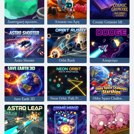
Διαστημική αγωνιστική 3D: άκυρη
Αποικία του Άρη
Cosmic Grimoire Idle Space Clicker
Astro Shooter
Orbit Rush
Αποφεύγω
Neon Orbit: Path Protocol
Obby Space Challenge: Starships
Save Earth 3D