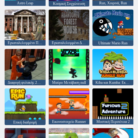
Astro Leap
Run, Χοιρινά, Run
Κοσμική Συγχώνευση
Εγκαταλελειμμένο Πανεπιστήμιο Html5 Escape
Εγκαταλελειμμένο Δασικό Σώμα
Ultimate Mario Run
Διαφυγή φυλακής 2020
Μαύρο Μετάβαση null
Kiba και Kumba: Εκτέλεση ζούγκλας
Εικονοστοιχείο Runner
Μυστική Περιπέτεια 2
Επική διαδρομή