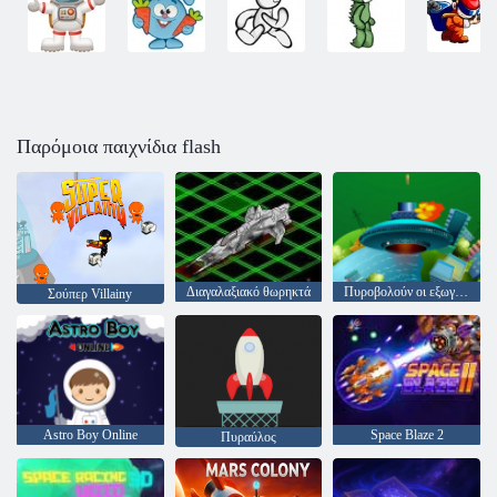
Παρόμοια παιχνίδια flash
Διαγαλαξιακό θωρηκτά
Πυροβολούν οι εξωγήινοι
Σούπερ Villainy
Astro Boy Online
Space Blaze 2
Πυραύλος