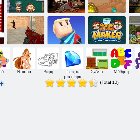
Movers
Ταμειακές ροές
Μικροσκοπικά
Χρήματα 2
3: Sentry
εκσκαφεία
Τρελοί
Kogama
Money Movers
Απ
σκοπευτές
wipeout
Maker
οά
Ντύσου
Βαφή
Τρεις σε
Σχέδιο
Μάθηση
μια σειρά
(Total 10)