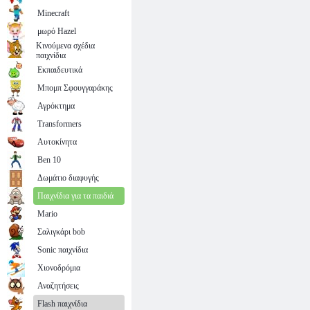
Minecraft
μωρό Hazel
Κινούμενα σχέδια
παιχνίδια
Εκπαιδευτικά
Μπομπ Σφουγγαράκης
Αγρόκτημα
Transformers
Αυτοκίνητα
Ben 10
Δωμάτιο διαφυγής
Παιχνίδια για τα παιδιά
Mario
Σαλιγκάρι bob
Sonic παιχνίδια
Χιονοδρόμια
Αναζητήσεις
Flash παιχνίδια