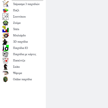
Ταίριασμα 3 παιχνιδιών
Παζλ
Σουντόκου
Ζούμα
Tetris
Μπιλιάρδο
3D παιχνίδια
Παιχνίδια IO
Παιχνίδια με κάρτες
Πασιέντζα
Σκάκι
Ψάρεμα
Online παιχνίδια