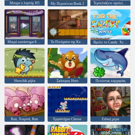
Μπομπ ο ληστής H5
Τεμπελιάζετε σχολείο παιχνίδι
My Περιπέτεια Book 2
Μικρό κατάστημα θησαυρών
Τα Πνεύματα της Kelley Οικογένεια
Βρείτε το Candy: Χειμώνας
Sboschik μήλα
Σκίουρος Hero
Πετώντας καρχαρίας
Run, Χοιρινά, Run
Εργαστήριο Chesse
Ειδική μέρα