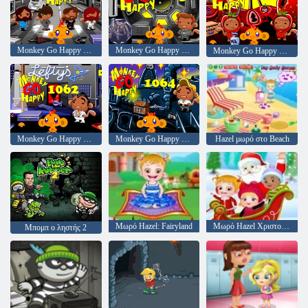
Monkey Go Happy Stage 1056
Monkey Go Happy Stage 1058
Monkey Go Happy Stage 1060
Monkey Go Happy Stage 1062
Monkey Go Happy Stage 1064
Hazel μωρό στο Beach
Μωρό Hazel: Fairyland
Μωρό Hazel Χριστούγεννα Έκπληξη
Μπομπ ο ληστής 2