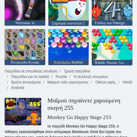
Wormania. io
Fireboy και Watergirl 4: Crystal Temple
Σαμουράι κουνελιού 2
Πεταλούδα Kyodai
Ατελείωτες Bubbles
Bubble Shooter Ατελείωτες
Παιχνίδια σε απευθείας σύνδεση
Quest παιχνίδια
Παιχνίδια για τα παιδιά
Puzzle
Η συλλογή στοιχείων
Βρείτε αντικείμενα
Μαϊμού πάει χαρούμενος
Οθόνη αφής
Html5
Android
Μαϊμού πηγαίνετε χαρούμενη
σκηνή 255
Monkey Go Happy Stage 255
το παιχνίδι Monkey Go Happy Stage 255, ο
πίθηκος εγκαταλείφθηκε στον απόμακρο Μεσαίωνα. Αλλά δεν έχασε την