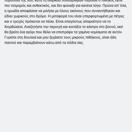
παρουσία της νου, κατά τη διάρκεια πολυάριθμων ταξιδιών ο πίθηκος έγινε
πιο τολμηρός και ανθεκτικός, και δεν φώναξε για κανένα λόγο. Πρώτα απ 'όλα,
η ηρωίδα αποφάσισε να μιλήσει με όλους εκείνους που συναντήθηκαν και
είδαν χωρικούς στο δρόμο. Η μεταφορά του είναι υπερφορτωμένη με πέτρες
και ο τροχός πρόκειται να πέσει. Είναι επειγόντως απαραίτητο να το
διορθώσετε. Αναζητήστε την περιοχή και κοιτάξτε το κάστρο στο βουνό, εκεί
θα βρείτε ένα αγόρι που θέλει να επιστρέψει τα χαμένα νομίσματα σε αυτόν.
Γυρίστε στη δουλειά και μην ξεχάσετε τους μικρούς πιθήκους, είναι ήδη
παντού και παρεμβαίνουν κάτω από τα πόδια σας.