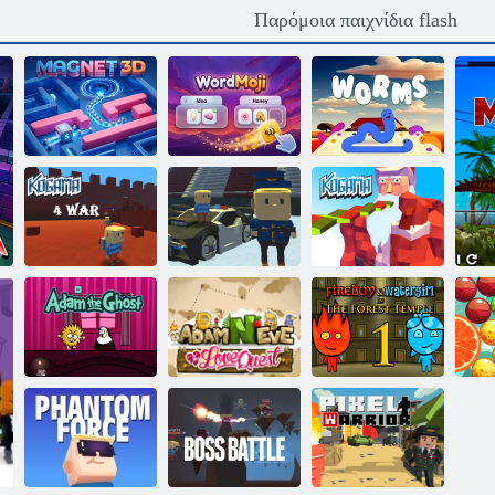
Παρόμοια παιχνίδια flash
Μαγνήτης 3D
WordMoji
Σκουλήκια
Kogama: 4
Kogama Ski
Kogama: Xmas
Πόλεμος
Jumping !!
Parkour
Ο Αδάμ και η
Adam N Eve 8
Fireboy και
Εύα: Ο Αδάμ το
Η αναζήτηση
Watergirl 1: Ο
Φάντασμα
αγάπης
ναός των δασών