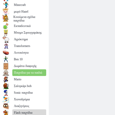
Minecraft
μωρό Hazel
Κινούμενα σχέδια
παιχνίδια
Εκπαιδευτικά
Μπομπ Σφουγγαράκης
Αγρόκτημα
Transformers
Αυτοκίνητα
Ben 10
Δωμάτιο διαφυγής
Παιχνίδια για τα παιδιά
Mario
Σαλιγκάρι bob
Sonic παιχνίδια
Χιονοδρόμια
Αναζητήσεις
Flash παιχνίδια