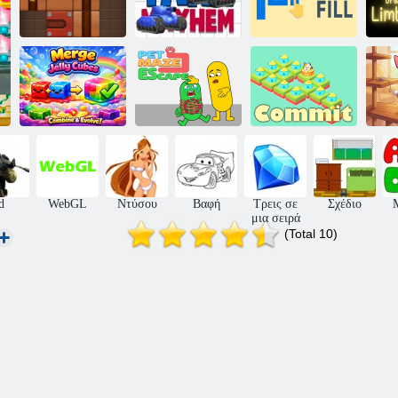
Ρίξτε τη σφαίρα
Τ
2 online
Δεξαμενή χάος
Το πλήρες
Συγχωνεύστε
τους κύβους
ζελέ
Pet Maze Escape
Διαπράττω
d
WebGL
Ντύσου
Βαφή
Τρεις σε
Σχέδιο
μια σειρά
(Total 10)