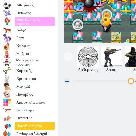
Αθλητισμός
Πετώντας
Παιχνίδια για τα
κορίτσια
Αλογα
Pony
Ντύνομαι
Μπάρμπι
Μαγείρεμα των
τροφίμων
Λαβύρινθος
Δράση
3
Κομμωτής
Χρωματισμός
Μακιγιάζ
Παγωμένος
Βομβάρδισέ το
Χρωματιστά μπλοκ
Δεινόσαυροι
Περιπέτεια
Παιχνίδια για δύο
Fireboy και Watergirl