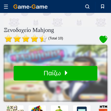
Ξενοδοχείο Mahjong
(Total 10)
Παίζω