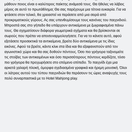
μάθουν ποιος είναι ο καλύτερος παίκτης ανάμεσά τους. Θα ήθελες να λάβεις
μέρος σε αυτό το πρωτάθλημα; Θα σας παρέχουμε μια τέτοια ευκαιρία. Για να
φτάσετε στον τελικό, θα χρειαστεί να περάσετε από μια σειρά από
προκριματικούς γύρους. Ας σας υπενθυμίσουμε τους κανόνες του παιχνιδιού.
Μπροστά σας στο γήπεδο θα υπάρχουν αντικείμενα με ζωγραφισμένα πάνω
τους. Θα σχηματίσουν διάφορα γεωμετρικά σχήματα και θα βρίσκονται σε
σωρούς που πρέπει να αποσυναρμολογήσετε. Για να το κάνετε αυτό, αφού
εξετάσετε προσεκτικά τα αντικείμενα, βρείτε δύο αντικείμενα με τις ίδιες
εικόνες. Αφού τα βρείτε, κάντε κλικ στα ίδια και θα εξαφανιστούν από τον
αγωνιστικό χώρο και θα σας δοθούν πόντους. Όσο πιο γρήγορα ταξινομείτε
τις στοίβες των αντικειμένων και όσο περισσότερους πόντους κερδίζετε, τόσο
πιο γρήγορα θα προχωρήσετε στο επόμενο επίπεδο. Το παιχνίδι έχει μια
αρκετά χαλαρή πλοκή, όμορφα σχεδιασμένα γραφικά και ήρεμη μουσική. Όλοι
οι λάτρεις αυτού του τύπου παιχνιδιών θα περάσουν τις ώρες αναψυχής τους
πολύ συναρπαστικά με το Hotel Mahjong play.