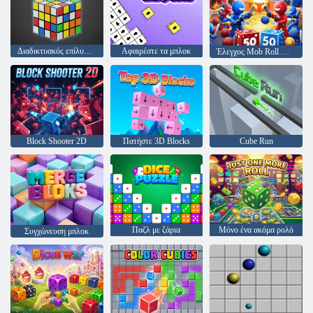
Διαδικτυακός επίλυσης κύβων του Rubik
Αφαιρέστε τα μπλοκ
Έλεγχος Mob Roll Dice
Block Shooter 2D
Πατήστε 3D Blocks
Cube Run
Παζλ με ζάρια
Μόνο ένα ακόμα ρολό
Συγχώνευση μπλοκ