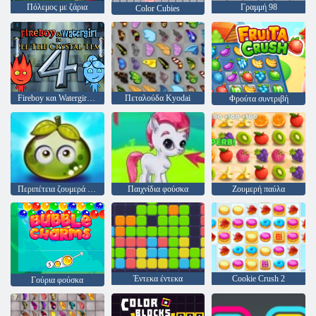
Πόλεμος με ζάρια
Γραμμή 98
Color Cubies
Fireboy και Watergirl 4: Crystal Temple
Πεταλούδα Kyodai
Φρούτα συντριβή
Περιπέτεια ζουμερά μούρα
Παιχνίδια φούσκα
Ζουμερή παύλα
Έντεκα έντεκα
Cookie Crush 2
Γούρια φούσκα