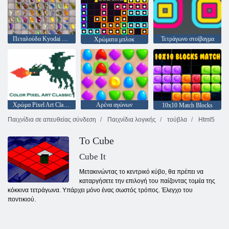
Πεταλούδα Kyodai HD
Τετράγωνο στοίβαγμα
Χρώματα μπλοκ
Χρώμα Pixel Art Classic
Αρένα αγώνων
10x10 Match Blocks
Παιχνίδια σε απευθείας σύνδεση
Παιχνίδια λογικής
τούβλα
Html5
Το Cube
Cube It
Μετακινώντας το κεντρικό κύβο, θα πρέπει να
καταργήσετε την επιλογή του παίζοντας τομέα της
κόκκινα τετράγωνα. Υπάρχει μόνο ένας σωστός τρόπος. Έλεγχο του
ποντικιού.