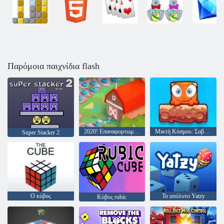
Παρόμοια παιχνίδια flash
2020! Επαναφορτωμένος
Μικτή Κόσμου: Σαββατοκύριακο
Super Stacker 2
Ο κύβος
Το απόλυτο Yatzy
Κύβος rubic