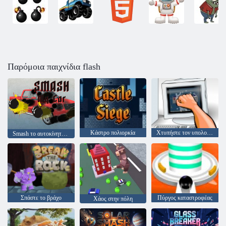
Παρόμοια παιχνίδια flash
Κάστρο πολιορκία
Χτυπήστε τον υπολογιστή
Smash το αυτοκίνητό μου
Σπάστε το βράχο
Πύργος καταστροφέας
Χάος στην πόλη