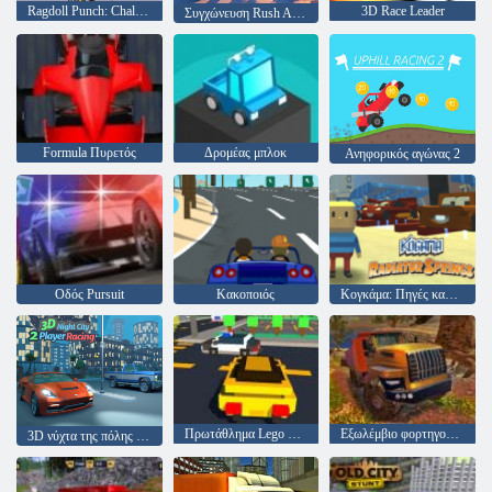
Ragdoll Punch: Challenge Game
3D Race Leader
Συγχώνευση Rush Attack
Formula Πυρετός
Δρομέας μπλοκ
Ανηφορικός αγώνας 2
Οδός Pursuit
Κακοποιός
Κογκάμα: Πηγές καλοριφέρ
Πρωτάθλημα Lego Superhero
Εξωλέμβιο φορτηγού προσομοιωτή Hill Climb
3D νύχτα της πόλης 2 αγωνιστικά παιχνίδια