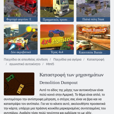
Φορτηγό φορτίου: Euro American Tour
Παλιά πόλη Stunt
Πραγματικός προσομοιωτής φορτηγών πόλης
Δύο ακροβατικά
Τέρας 4x4
Καουτσούκ Burnin 5 XS
Παιχνίδια σε απευθείας σύνδεση
Παιχνίδια για αγόρια
Καταστροφή
αγωνιστικό αυτοκίνητο
Html5
Καταστροφή των μηχανημάτων
Demolition Dumpout
Αυτό το είδος της μάχης των αυτοκινήτων είναι
πολύ κοινό στην Αμερική. Το θέμα είναι απλό, το
συντομότερο την αντίστροφη μέτρηση, ο στόχος σας είναι να βρει και να
καταστρέψει τον αντίπαλο. Για να το κάνετε αυτό, ακολουθήστε προσεκτικά
την κάρτα, υπάρχει μια πράσινη κουκίδα μαρκαρισμένες συντεταγμένες του
αντιπάλου. Ανεβείτε τόσο πολύ ταχύτητα και εμβόλισε το ως εξής.