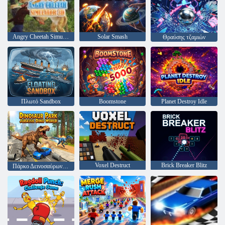
Angry Cheetah Simulator 3D
Solar Smash
Θραύσης τζαμιών
Πλωτό Sandbox
Boomstone
Planet Destroy Idle
Voxel Destruct
Brick Breaker Blitz
Πάρκο Δεινοσαύρων Jurassic Dino World