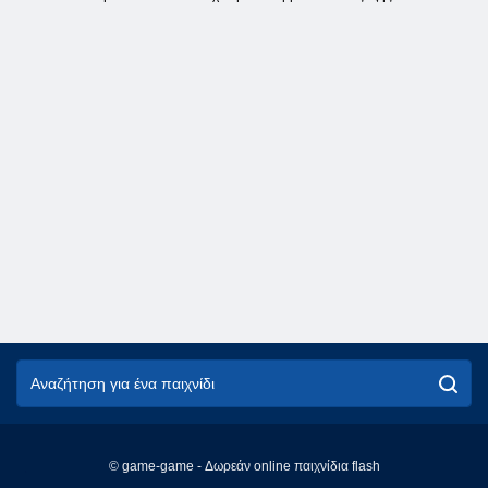
© game-game - Δωρεάν online παιχνίδια flash