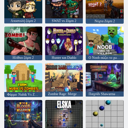
Αποστολή ζόμπι 2
SWAT vs Ζόμπι 2
Νύχτα Ζόμπι 2
Ηλίθιοι ζόμπι 2
Hunter και Diablo
Ο Noob σώζει το χωριό
Zombie Rage: Merge 3D
Παιχνίδι Shawarma Kiosk Anomaly
Φάρμα: Nubik Vs Zombies