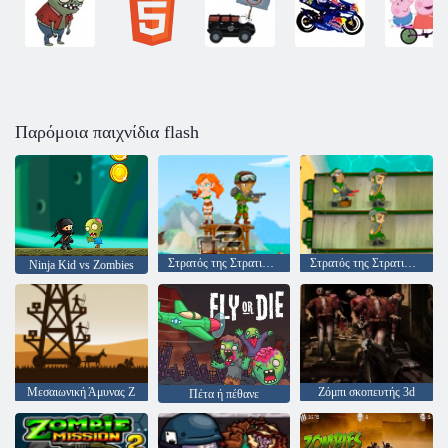
Παρόμοια παιχνίδια flash
Στρατός της Στρατιώτες: Αντίσταση
Στρατός της Στρατιώτες Παγκοσμίου Πολέμου
Ninja Kid vs Zombies
Μεσαιωνική Άμυνας Z
Ζόμπι σκοπευτής 3d
Πέτα ή πέθανε