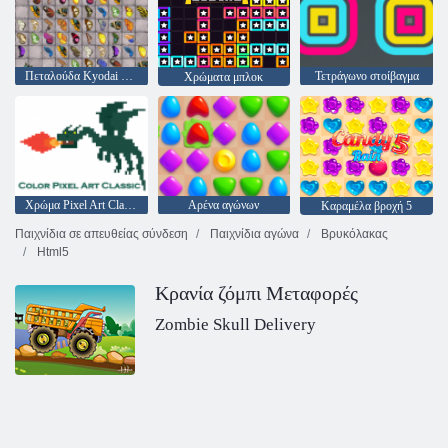
Πεταλούδα Kyodai HD
Τετράγωνο στοίβαγμα
Χρώματα μπλοκ
Χρώμα Pixel Art Classic
Αρένα αγώνων
Καραμέλα βροχή 5
Παιχνίδια σε απευθείας σύνδεση
Παιχνίδια αγώνα
Βρυκόλακας
Html5
Κρανία ζόμπι Μεταφορές
Zombie Skull Delivery