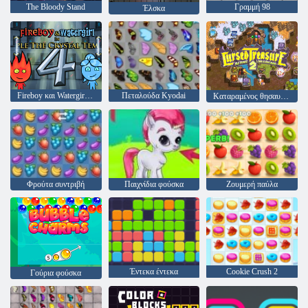
The Bloody Stand
Γραμμή 98
Έλσκα
Fireboy και Watergirl 4: Crystal Temple
Πεταλούδα Kyodai
Καταραμένος θησαυρός 2
Φρούτα συντριβή
Παιχνίδια φούσκα
Ζουμερή παύλα
Έντεκα έντεκα
Cookie Crush 2
Γούρια φούσκα