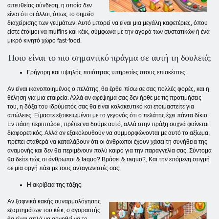
απευθείας σύνδεση, η οποία δεν
είναι ότι οι άλλοι, όπως το σημείο
διαχείρισης των γευμάτων. Αυτό μπορεί να είναι μια μεγάλη καφετέριες, όπου
είστε έτοιμοι να muffins και κέικ, σύμφωνα με την αγορά των συστατικών ή ένα
μικρό κινητό χώρο fast-food.
Ποιο είναι το πιο σημαντικό πράγμα σε αυτή τη δουλειά;
Γρήγορη και υψηλής ποιότητας υπηρεσίες στους επισκέπτες.
Αν είναι ικανοποιημένος ο πελάτης, θα έρθει πίσω σε σας πολλές φορές, και η
θέληση για μια εταιρεία. Αλλά αν αφέψημα σας δεν ήρθε με τις προτιμήσεις
του, η δόξα του ιδρύματός σας θα είναι κολακευτικό και ετοιμαστείτε για
απώλειες. Είμαστε εξοικειωμένοι με το γεγονός ότι ο πελάτης έχει πάντα δίκιο.
Εν πάση περιπτώσει, πρέπει να δούμε αυτό, αλλά στην πράξη συχνά φαίνεται
διαφορετικός. Αλλά αν εξακολουθούν να συμμορφώνονται με αυτό το αξίωμα,
πρέπει σταθερά να καταλάβουν ότι οι άνθρωποι έχουν χάσει τη συνήθεια της
αναμονής και δεν θα περιμένουν πολύ καιρό για την παραγγελία σας. Σύντομα
θα δείτε πώς οι άνθρωποι & laquo? Βράσει & raquo?, Και την επόμενη στιγμή
σε μια οργή πάει με τους ανταγωνιστές σας.
Η ακρίβεια της τάξης.
Αν ξαφνικά κακής συναρμολόγησης
εξαρτημάτων του κέικ, ο αγοραστής