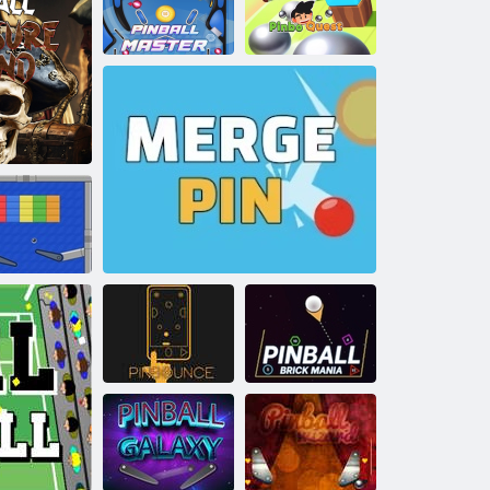
ίπερ Θρύλοι
Φλίπερ Μάστερ
Φλίπερ Μάστερ
Quest Pinbo
λίπερ Bricks
ησαυρού
'n' Balls
Φλίπερ Brick
Πινέλο
Συγχώνευση & Καρφίτσωμα
Mania