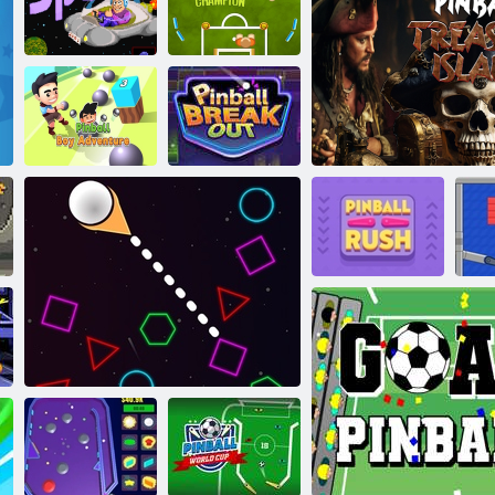
Φλίπερ
Φλίπερ
φούσκα με
Σκιμπίντι
ασπρόμαυρο
Ποδόσφαιρο Pinball HTML5
βότσαλα
Φλ
Πρωταθλητής
3D Φλίπερ
ποδοσφαίρου
Space Cadet
φλίπερ
Περιπέτεια για
Φλίπερ
το φλίπερ
Breakout
Φ
Φλίπερ Rush
Φλίπερ στο νησί του θ