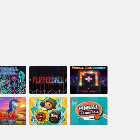
Φλίπερ: Cube
ανία φλίπερ
Flippee Ball
Crusher