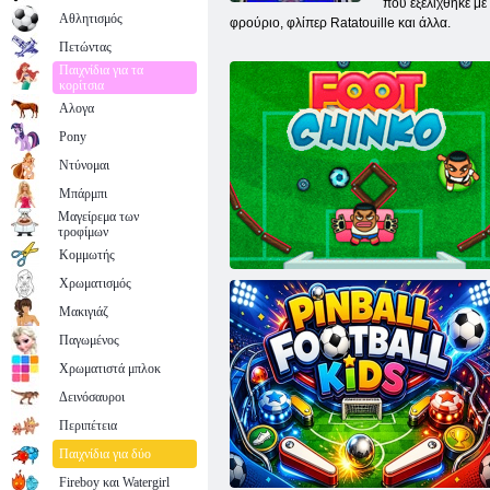
που εξελίχθηκε με
Αθλητισμός
φρούριο, φλίπερ Ratatouille και άλλα.
Πετώντας
Παιχνίδια για τα
κορίτσια
Αλογα
Pony
Ντύνομαι
Μπάρμπι
Μαγείρεμα των
τροφίμων
Κομμωτής
Χρωματισμός
Μακιγιάζ
Παγωμένος
Χρωματιστά μπλοκ
Δεινόσαυροι
Περιπέτεια
Παιχνίδια για δύο
Ταξίδι Cinco
Fireboy και Watergirl