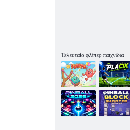
Τελευταία φλίπερ παιχνίδια
ΦΛΟΠΠΟ
Placik