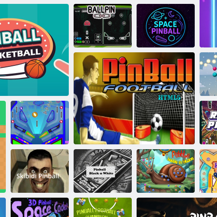
Idle PinBall: 3D
Merge Clicker
Μπάλα
Φλίπερ: Cube Crusher
Φλόγας χώρου
Φ
Αναζήτηση
περ μπάσκετ
Φλίπερ
Εξέλιξη με