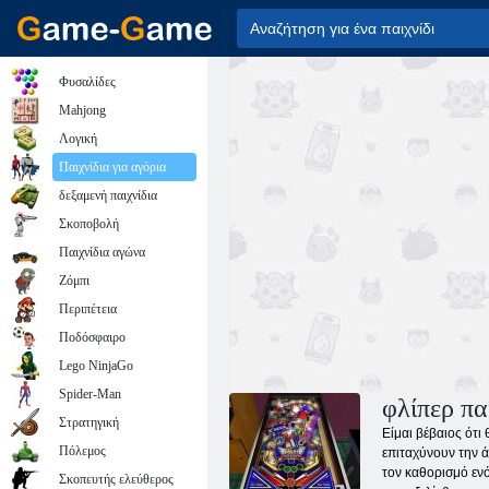
Φυσαλίδες
Mahjong
Λογική
Παιχνίδια για αγόρια
δεξαμενή παιχνίδια
Σκοποβολή
Παιχνίδια αγώνα
Ζόμπι
Περιπέτεια
Ποδόσφαιρο
Lego NinjaGo
Spider-Man
φλίπερ πα
Στρατηγική
Είμαι βέβαιος ότι
Πόλεμος
επιταχύνουν την ά
τον καθορισμό ενό
Σκοπευτής ελεύθερος