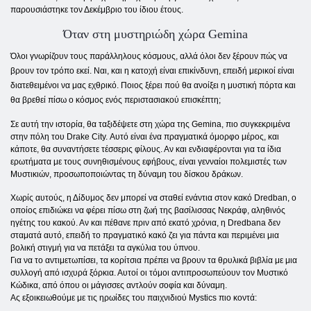
παρουσιάστηκε τον Δεκέμβριο του ίδιου έτους.
Όταν στη μυστηριώδη χώρα Gemina
Όλοι γνωρίζουν τους παράλληλους κόσμους, αλλά όλοι δεν ξέρουν πώς να
βρουν τον τρόπο εκεί. Ναι, και η κατοχή είναι επικίνδυνη, επειδή μερικοί είναι
διατεθειμένοι να μας εχθρικό. Ποιος ξέρει πού θα ανοίξει η μυστική πόρτα και
θα βρεθεί πίσω ο κόσμος ενός περιστασιακού επισκέπτη;
Σε αυτή την ιστορία, θα ταξιδέψετε στη χώρα της Gemina, πιο συγκεκριμένα
στην πόλη του Drake City. Αυτό είναι ένα πραγματικά όμορφο μέρος, και
κάποτε, θα συναντήσετε τέσσερις φίλους. Αν και ενδιαφέρονται για τα ίδια
ερωτήματα με τους συνηθισμένους εφήβους, είναι γενναίοι πολεμιστές των
Μυστικιών, προσωποποιώντας τη δύναμη του δίσκου δράκων.
Χωρίς αυτούς, η Δίδυμος δεν μπορεί να σταθεί ενάντια στον κακό Dredban, ο
οποίος επιδιώκει να φέρει πίσω στη ζωή της βασίλισσας Νεκράφ, αληθινός
ηγέτης του κακού. Αν και πέθανε πριν από εκατό χρόνια, η Dredbana δεν
σταματά αυτό, επειδή το πραγματικό κακό ζει για πάντα και περιμένει μια
βολική στιγμή για να πετάξει τα αγκύλια του ύπνου.
Για να το αντιμετωπίσει, τα κορίτσια πρέπει να βρουν τα θρυλικά βιβλία με μια
συλλογή από ισχυρά ξόρκια. Αυτοί οι τόμοι αντιπροσωπεύουν τον Μυστικό
Κώδικα, από όπου οι μάγισσες αντλούν σοφία και δύναμη.
Ας εξοικειωθούμε με τις ηρωίδες του παιχνιδιού Mystics πιο κοντά: