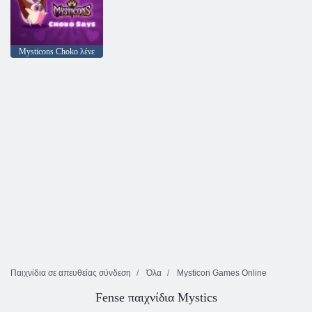
Mysticons Choko λένε
Παιχνίδια σε απευθείας σύνδεση
Όλα
Mysticon Games Online
Fense παιχνίδια Mystics