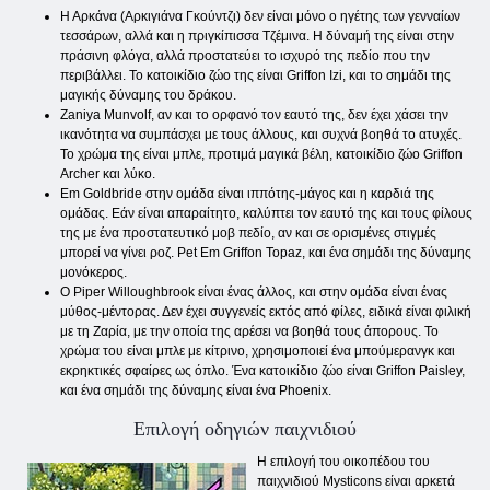
Η Αρκάνα (Αρκιγιάνα Γκούντζι) δεν είναι μόνο ο ηγέτης των γενναίων
τεσσάρων, αλλά και η πριγκίπισσα Τζέμινα. Η δύναμή της είναι στην
πράσινη φλόγα, αλλά προστατεύει το ισχυρό της πεδίο που την
περιβάλλει. Το κατοικίδιο ζώο της είναι Griffon Izi, και το σημάδι της
μαγικής δύναμης του δράκου.
Zaniya Munvolf, αν και το ορφανό τον εαυτό της, δεν έχει χάσει την
ικανότητα να συμπάσχει με τους άλλους, και συχνά βοηθά το ατυχές.
Το χρώμα της είναι μπλε, προτιμά μαγικά βέλη, κατοικίδιο ζώο Griffon
Archer και λύκο.
Em Goldbride στην ομάδα είναι ιππότης-μάγος και η καρδιά της
ομάδας. Εάν είναι απαραίτητο, καλύπτει τον εαυτό της και τους φίλους
της με ένα προστατευτικό μοβ πεδίο, αν και σε ορισμένες στιγμές
μπορεί να γίνει ροζ. Pet Em Griffon Topaz, και ένα σημάδι της δύναμης
μονόκερος.
Ο Piper Willoughbrook είναι ένας άλλος, και στην ομάδα είναι ένας
μύθος-μέντορας. Δεν έχει συγγενείς εκτός από φίλες, ειδικά είναι φιλική
με τη Ζαρία, με την οποία της αρέσει να βοηθά τους άπορους. Το
χρώμα του είναι μπλε με κίτρινο, χρησιμοποιεί ένα μπούμερανγκ και
εκρηκτικές σφαίρες ως όπλο. Ένα κατοικίδιο ζώο είναι Griffon Paisley,
και ένα σημάδι της δύναμης είναι ένα Phoenix.
Επιλογή οδηγιών παιχνιδιού
Η επιλογή του οικοπέδου του
παιχνιδιού Mysticons είναι αρκετά