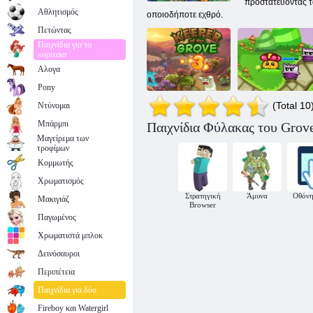
προστατεύοντας τα
Αθλητισμός
οποιοδήποτε εχθρό.
Πετώντας
Παιχνίδια για τα
κορίτσια
Αλογα
Pony
(Total 10
Ντύνομαι
Μπάρμπι
Παιχνίδια Φύλακας του Grov
Κάτοχος του
Κάτοχος του
Μαγείρεμα των
Grove 3
άλσος
τροφίμων
Κομμωτής
Χρωματισμός
Στρατηγική
Άμυνα
Οθόνη
Μακιγιάζ
Browser
Παγωμένος
Χρωματιστά μπλοκ
Δεινόσαυροι
Περιπέτεια
Παιχνίδια για δύο
Fireboy και Watergirl