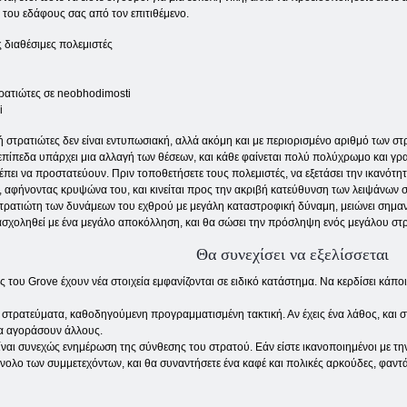
 του εδάφους σας από τον επιτιθέμενο.
ις διαθέσιμες πολεμιστές
ρατιώτες σε neobhodimosti
i
 στρατιώτες δεν είναι εντυπωσιακή, αλλά ακόμη και με περιορισμένο αριθμό των στ
επίπεδα υπάρχει μια αλλαγή των θέσεων, και κάθε φαίνεται πολύ πολύχρωμο και γρα
ει να προστατεύουν. Πριν τοποθετήσετε τους πολεμιστές, να εξετάσει την ικανότητ
, αφήνοντας κρυψώνα του, και κινείται προς την ακριβή κατεύθυνση των λειψάνων σ
τρατιώτη των δυνάμεων του εχθρού με μεγάλη καταστροφική δύναμη, μειώνει σημαντικ
ασχοληθεί με ένα μεγάλο αποκόλληση, και θα σώσει την πρόσληψη ενός μεγάλου στ
Θα συνεχίσει να εξελίσσεται
του Grove έχουν νέα στοιχεία εμφανίζονται σε ειδικό κατάστημα. Να κερδίσει κάπο
ρατεύματα, καθοδηγούμενη προγραμματισμένη τακτική. Αν έχεις ένα λάθος, και στ
α αγοράσουν άλλους.
είναι συνεχώς ενημέρωση της σύνθεσης του στρατού. Εάν είστε ικανοποιημένοι με 
νολο των συμμετεχόντων, και θα συναντήσετε ένα καφέ και πολικές αρκούδες, φαντά