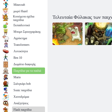
Minecraft
μωρό Hazel
Τελευταία Φύλακας των παιχ
Κινούμενα σχέδια
παιχνίδια
Εκπαιδευτικά
Μπομπ Σφουγγαράκης
Αγρόκτημα
Transformers
Αυτοκίνητα
Ben 10
Κάτοχος του
Φύλακας του
Grove 3
Grove 2
Δωμάτιο διαφυγής
Παιχνίδια για τα παιδιά
Mario
Σαλιγκάρι bob
Sonic παιχνίδια
Χιονοδρόμια
Αναζητήσεις
Flash παιχνίδια