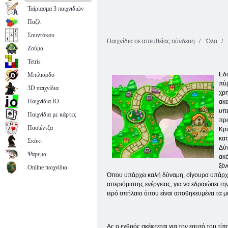
Ταίριασμα 3 παιχνιδιών
Παζλ
Σουντόκου
Παιχνίδια σε απευθείας σύνδεση
Όλα
Ζούμα
Tetris
Εδώ
Μπιλιάρδο
πύρ
3D παιχνίδια
χρη
Παιχνίδια IO
ακα
υπε
Παιχνίδια με κάρτες
προ
Πασιέντζα
Κρύ
κατ
Σκάκι
Δύν
Ψάρεμα
ακό
ξέν
Online παιχνίδια
Όπου υπάρχει καλή δύναμη, σίγουρα υπάρχει 
απεριόριστης ενέργειας, για να εδραιώσει τ
ιερό σπήλαιο όπου είναι αποθηκευμένα τα μ
Ας ο εχθρός σκέφτεται για τον εαυτό του τίπ