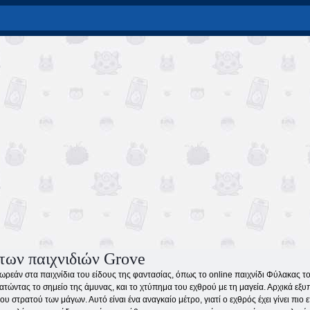
των παιχνιδιών Grove
δωρεάν στα παιχνίδια του είδους της φαντασίας, όπως το online παιχνίδι Φύλακας τ
ατώντας το σημείο της άμυνας, και το χτύπημα του εχθρού με τη μαγεία. Αρχικά εξυπ
υ στρατού των μάγων. Αυτό είναι ένα αναγκαίο μέτρο, γιατί ο εχθρός έχει γίνει πιο 