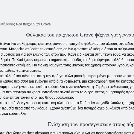
Φύλακας των παιχνιδιών Grove
Φύλακας του παιχνιδιού Grove ψάχνει για γενναί
 είναι ένα πολύχρωμο, φωτεινό, φαντασία παιχνίδια φύλακας του άλσους στο είδος
γου. Μπορείτε να βρείτε τον εαυτό σας σε ένα φανταστικό κόσμο όπου οι άνθρωπο
σιμοποιείται για τον έλεγχο των στοιχείων. Κάθε ειδικεύεται στην τέχνη τους, να ακον
δημία. Πολλοί έχουν σημειώσει σημαντική πρόοδο, και δημιούργησε πολλά θαυμάσια
ρφυσικές δυνάμεις. Για τις δημιουργίες τους μάγους του χρησιμοποιούν υγρούς κρ
σπάθειες θα είναι μάταιες.
σταλλα ήταν πάντα σε αυτή την ιερή γη, αλλά μόνο έμπειροι μάγοι μπορούν να κατ
ά λάθος περισσότερη ενέργεια από ό, τι χρειάζεστε, μια καταστροφή που θα καταστ
αμη της ενέργειας σε αυτά τα κρύσταλλα είναι ανεξάντλητη. Σερβίρει ανθρώπους για
μα περισσότερο αν χρησιμοποιήσετε σωστά αυτό το δώρο. Αυτός ο θησαυρός προστα
οι δεν επιτρέπονται στο ιερό θησαυροφυλάκιο.
το κακό. Δεν γλιτώσει τη σκοτεινή πλευρά και το Defender παιχνίδι ελαιώνες – εχ
ην εξουσία πέρα από τον κόσμο. Έχουν αναπτύξει ένα πονηρό σχέδιο, κάλεσε από όλο
αγικά κρύσταλλα.
Ενίσχυση των προσεγγίσεων στους πύ
οτα, έτσι ώστε να είστε σίγουροι για μια εύκολη νίκη, αλλά να προειδοποιήσετε είσ