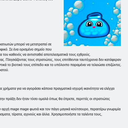
ρατιωτών μπορεί να μετατραπεί σε
φικό. Σε ένα ορισμένο σημείο που
α του καθενός να αντισταθεί αποτελεσματικά τους εχθρούς.
ας. Πλησιάζοντας τους στρατιώτες, τους επιτίθενται ταυτόχρονα δεν κατάφεραν
ά το βιοτικό τους επίπεδο και το υπόλοιπο παραμένει να τελειώσει επιζώντες.
ρατού.
ια χρήματα για να αγοράσει κάποια πραγματικά ισχυρή ικανότητα να ελέγχει
ην πράξη δεν ήταν τόσο ομαλά όπως θα έπρεπε, περιττές οι στρατιώτες
την αρχή mage mage φωτιά και τον πάγο μαγικά κούτσουρο, περαιτέρω γνωριμία
σματα, τέρατα, αχινούς και άλλα. Χρησιμοποιήστε τα ταλέντα τους,