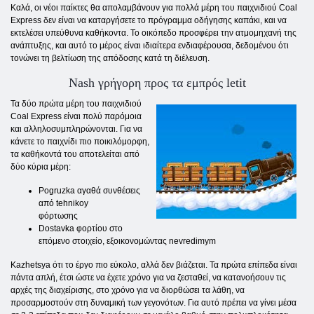
Καλά, οι νέοι παίκτες θα απολαμβάνουν για πολλά μέρη του παιχνιδιού Coal
Express δεν είναι να καταργήσετε το πρόγραμμα οδήγησης καπάκι, και να
εκτελέσει υπεύθυνα καθήκοντα. Το οικόπεδο προσφέρει την ατμομηχανή της
ανάπτυξης, και αυτό το μέρος είναι ιδιαίτερα ενδιαφέρουσα, δεδομένου ότι
τονώνει τη βελτίωση της απόδοσης κατά τη διέλευση.
Nash γρήγορη προς τα εμπρός letit
Τα δύο πρώτα μέρη του παιχνιδιού
Coal Express είναι πολύ παρόμοια
και αλληλοσυμπληρώνονται. Για να
κάνετε το παιχνίδι πιο ποικιλόμορφη,
τα καθήκοντά του αποτελείται από
δύο κύρια μέρη:
Pogruzka αγαθά συνθέσεις
από tehnikoy
φόρτωσης
Dostavka φορτίου στο
επόμενο στοιχείο, εξοικονομώντας nevredimym
Kazhetsya ότι το έργο πιο εύκολο, αλλά δεν βιάζεται. Τα πρώτα επίπεδα είναι
πάντα απλή, έτσι ώστε να έχετε χρόνο για να ζεσταθεί, να κατανοήσουν τις
αρχές της διαχείρισης, στο χρόνο για να διορθώσει τα λάθη, να
προσαρμοστούν στη δυναμική των γεγονότων. Για αυτό πρέπει να γίνει μέσα