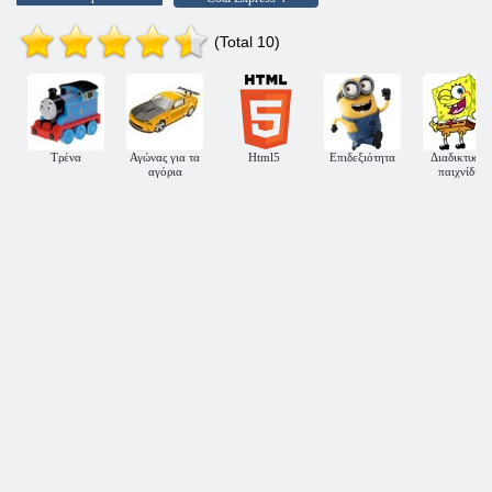
(Total 10)
Τρένα
Αγώνας για τα
Html5
Επιδεξιότητα
Διαδικτυακ
αγόρια
παιχνίδια