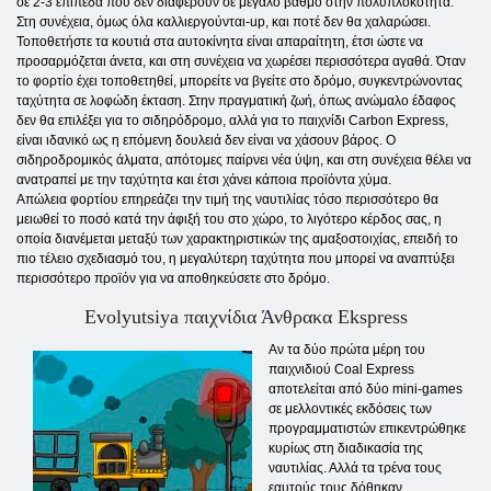
σε 2-3 επίπεδα που δεν διαφέρουν σε μεγάλο βαθμό στην πολυπλοκότητα.
Στη συνέχεια, όμως όλα καλλιεργούνται-up, και ποτέ δεν θα χαλαρώσει.
Τοποθετήστε τα κουτιά στα αυτοκίνητα είναι απαραίτητη, έτσι ώστε να
προσαρμόζεται άνετα, και στη συνέχεια να χωρέσει περισσότερα αγαθά. Όταν
το φορτίο έχει τοποθετηθεί, μπορείτε να βγείτε στο δρόμο, συγκεντρώνοντας
ταχύτητα σε λοφώδη έκταση. Στην πραγματική ζωή, όπως ανώμαλο έδαφος
δεν θα επιλέξει για το σιδηρόδρομο, αλλά για το παιχνίδι Carbon Express,
είναι ιδανικό ως η επόμενη δουλειά δεν είναι να χάσουν βάρος. Ο
σιδηροδρομικός άλματα, απότομες παίρνει νέα ύψη, και στη συνέχεια θέλει να
ανατραπεί με την ταχύτητα και έτσι χάνει κάποια προϊόντα χύμα.
Απώλεια φορτίου επηρεάζει την τιμή της ναυτιλίας τόσο περισσότερο θα
μειωθεί το ποσό κατά την άφιξή του στο χώρο, το λιγότερο κέρδος σας, η
οποία διανέμεται μεταξύ των χαρακτηριστικών της αμαξοστοιχίας, επειδή το
πιο τέλειο σχεδιασμό του, η μεγαλύτερη ταχύτητα που μπορεί να αναπτύξει
περισσότερο προϊόν για να αποθηκεύσετε στο δρόμο.
Evolyutsiya παιχνίδια Άνθρακα Ekspress
Αν τα δύο πρώτα μέρη του
παιχνιδιού Coal Express
αποτελείται από δύο mini-games
σε μελλοντικές εκδόσεις των
προγραμματιστών επικεντρώθηκε
κυρίως στη διαδικασία της
ναυτιλίας. Αλλά τα τρένα τους
εαυτούς τους δόθηκαν