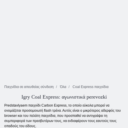
Παιχνίδια σε απευθείας σύνδεση
Όλα
Coal Express παιχνίδια
Igry Coal Express: αγωνιστικά perevozki
Predstavlyaem παιχνίδι Carbon Express, το οποίο εύκολα μπορεί να
ονομάζεται προσομοιωτή flash τρένα. Αυτός είναι ο μικρότερος αδερφός του
browser και του πελάτη παιχνίδια, που προσπαθεί να αντιγράψει τη
συμπεριφορά των πρεσβυτέρων τους, να ενδιαφέρουν τους εαυτούς τους
οπαδούς του είδους.