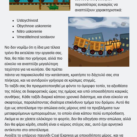
περισσότερες ευκαιρίες να
αναπτύξουν χαρακτηριστικά:
Ustoychivost
Obychnoe uskorenie
Nitro uskorenie
Vmestitelnost sostavov
No δεν νομίζω ότι η ίδια μια τέλεια
τρένο θα εκτελέσει την εργασία σας.
Ναι, θα πάει πιο γρήγορα, αλλά πιο
εύκολο να αναπτύξει μεγαλύτερη
ταχύτητα για να κυλήσει. Θα πρέπει
πάντα να παρακολουθεί την κατάσταση, κρατήστε το δάχτυλό σας στα
πλήκτρα, και να αντιδρούν γρήγορα σε κρίσιμες στιγμές.
Το ταξίδι σας θα πραγματοποιηθεί με φόντο το όμορφο τοπίο, τα αξιοθέατα
της πόλης σε διαφορετικές ώρες της ημέρας και υπό οποιεσδήποτε καιρικές
συνθήκες. Κάθε ταξίδι διαρκεί κάποιο χρονικό διάστημα, και είναι εύκολο να
σκεφτούμε, παραλείποντας ιδιαίτερα επικίνδυνο τμήμα του δρόμου. Αυτό θα
έχει ως αποτέλεσμα την απώλεια ενός μέρους από τα προβλήματα των
μεταφερόμενων εμπορευμάτων, το οποίο είναι κάπου πολύ ευπρόσδεκτη.
Ακόμα κι αν χάσετε ολόκληρο το φορτίο, δεν θα οδηγήσει στην απώλεια, αλλά
δεν θα φέρει κέρδη, επειδή είναι ο κύριος στόχος σας, αυτό έχει αρνητικό
αντίκτυπο στο αποτέλεσμα.
Ανοίξτε το υπέροχο παιχνίδι Coal Express με οποιοδήποτε μέρος, και να