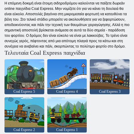
Η επόμενη δοκιμή είναι έτοιμη σιδηροδρόμου καλούνται να παίξετε δωρεάν
online παιχνίδια Coal Express. Μην νομίζετε ότι για να κάνει τη δουλειά θα
είναι εύκολο. Αποστολές βαγόνια στη μικρομεσαία φορτωτή να κατευθύνει τα
βέλη του. Στο τελικό στάδιο μπορείτε να ακολουθήσετε για να ξεφορτώσουν,
αποδεικνύοντας και πάλι την τεχνική των θαυμάτων χειραγώγησης. Αλλά η πιο
σημαντική αποστολή βρίσκεται ανάμεσα σε αυτά τα δύο σημεία - παράδοση
του φορτίου. Ο δρόμος δεν είναι εύκολο να είναι με λακκούβες. Το τρένο είναι
συνεχώς γερός, πέφτοντας από μια απότομη πλαγιά προς τα κάτω και στη
συνέχεια να ανεβαίνει και πάλι, σκορπώντας το πολύτιμο φορτίο στο δρόμο.
Τελευταία Coal Express παιχνίδια
Coal Express 5
Coal Express 4
Coal Express 3
Coal Express 2
Coal Express 1