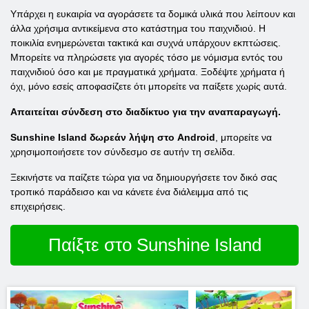
Υπάρχει η ευκαιρία να αγοράσετε τα δομικά υλικά που λείπουν και
άλλα χρήσιμα αντικείμενα στο κατάστημα του παιχνιδιού. Η
ποικιλία ενημερώνεται τακτικά και συχνά υπάρχουν εκπτώσεις.
Μπορείτε να πληρώσετε για αγορές τόσο με νόμισμα εντός του
παιχνιδιού όσο και με πραγματικά χρήματα. Ξοδέψτε χρήματα ή
όχι, μόνο εσείς αποφασίζετε ότι μπορείτε να παίξετε χωρίς αυτά.
Απαιτείται σύνδεση στο διαδίκτυο για την αναπαραγωγή.
Sunshine Island δωρεάν λήψη στο Android
, μπορείτε να
χρησιμοποιήσετε τον σύνδεσμο σε αυτήν τη σελίδα.
Ξεκινήστε να παίζετε τώρα για να δημιουργήσετε τον δικό σας
τροπικό παράδεισο και να κάνετε ένα διάλειμμα από τις
επιχειρήσεις.
Παίξτε στο Sunshine Island