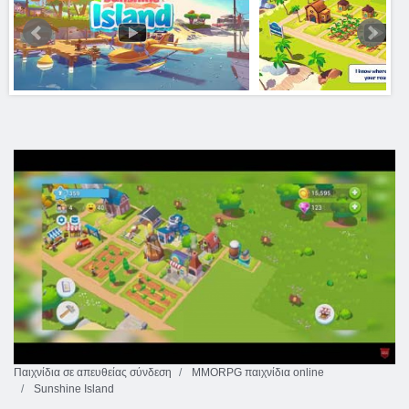
Παιχνίδια σε απευθείας σύνδεση
MMORPG παιχνίδια online
Sunshine Island