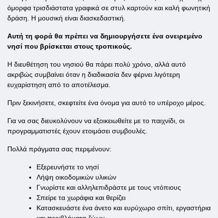
όμορφα τρισδιάστατα γραφικά σε στυλ καρτούν και καλή φωνητική
δράση. Η μουσική είναι διασκεδαστική.
Αυτή τη φορά θα πρέπει να δημιουργήσετε ένα ονειρεμένο
νησί που βρίσκεται στους τροπικούς.
Η διευθέτηση του νησιού θα πάρει πολύ χρόνο, αλλά αυτό
ακριβώς συμβαίνει όταν η διαδικασία δεν φέρνει λιγότερη
ευχαρίστηση από το αποτέλεσμα.
Πριν ξεκινήσετε, σκεφτείτε ένα όνομα για αυτό το υπέροχο μέρος.
Για να σας διευκολύνουν να εξοικειωθείτε με το παιχνίδι, οι
προγραμματιστές έχουν ετοιμάσει συμβουλές.
Πολλά πράγματα σας περιμένουν:
Εξερευνήστε το νησί
Λήψη οικοδομικών υλικών
Γνωρίστε και αλληλεπιδράστε με τους ντόπιους
Σπείρε τα χωράφια και θερίζει
Κατασκευάστε ένα άνετο και ευρύχωρο σπίτι, εργαστήρια