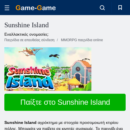
Sunshine Island
Εναλλακτικές ονομασίες:
Παιχνίδια σε απευθείας σύνδεση
MMORPG παιχνίδια online
Παίξτε στο Sunshine Island
Sunshine Island
αγρόκτημα με στοιχεία προσομοιωτή κτιρίου
πόλης. Μπορείτε να παίξετε σε κινητές συσκευές. Το παιχνίδι έχει