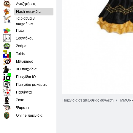
Αναζητήσεις
Flash παιχνίδια
Ταίριασμα 3
παιχνιδιών
Παζλ
Σουντόκου
Ζούμα
Tetris
Μπιλιάρδο
3D παιχνίδια
Παιχνίδια IO
Παιχνίδια με κάρτες
Πασιέντζα
Σκάκι
Παιχνίδια σε απευθείας σύνδεση
MMORPG
Ψάρεμα
Online παιχνίδια