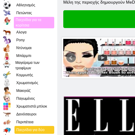
Μέλη της περιοχής δημιουργούν MeDol
Αθλητισμός
Πετώντας
Παιχνίδια για τα
κορίτσια
Αλογα
Pony
Ντύνομαι
Μπάρμπι
Μαγείρεμα των
τροφίμων
Κομμωτής
Χρωματισμός
Μακιγιάζ
Παγωμένος
Χρωματιστά μπλοκ
Δεινόσαυροι
Περιπέτεια
Παιχνίδια για δύο