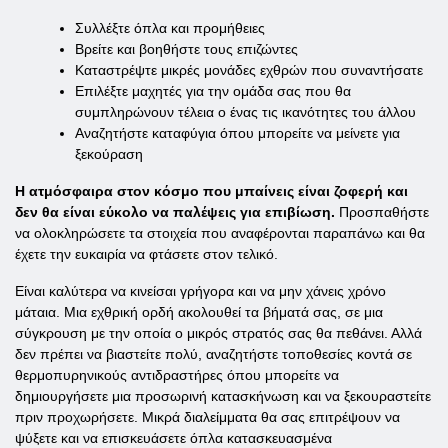
Συλλέξτε όπλα και προμήθειες
Βρείτε και βοηθήστε τους επιζώντες
Καταστρέψτε μικρές μονάδες εχθρών που συναντήσατε
Επιλέξτε μαχητές για την ομάδα σας που θα
συμπληρώνουν τέλεια ο ένας τις ικανότητες του άλλου
Αναζητήστε καταφύγια όπου μπορείτε να μείνετε για
ξεκούραση
Η ατμόσφαιρα στον κόσμο που μπαίνεις είναι ζοφερή και
δεν θα είναι εύκολο να παλέψεις για επιβίωση.
Προσπαθήστε
να ολοκληρώσετε τα στοιχεία που αναφέρονται παραπάνω και θα
έχετε την ευκαιρία να φτάσετε στον τελικό.
Είναι καλύτερα να κινείσαι γρήγορα και να μην χάνεις χρόνο
μάταια. Μια εχθρική ορδή ακολουθεί τα βήματά σας, σε μια
σύγκρουση με την οποία ο μικρός στρατός σας θα πεθάνει. Αλλά
δεν πρέπει να βιαστείτε πολύ, αναζητήστε τοποθεσίες κοντά σε
θερμοπυρηνικούς αντιδραστήρες όπου μπορείτε να
δημιουργήσετε μια προσωρινή κατασκήνωση και να ξεκουραστείτε
πριν προχωρήσετε. Μικρά διαλείμματα θα σας επιτρέψουν να
ψύξετε και να επισκευάσετε όπλα κατασκευασμένα