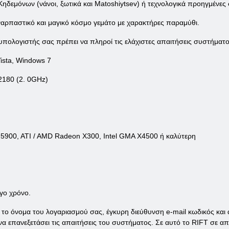
δεμόνων (νάνοι, ξωτικά και Matoshiytsev) ή τεχνολογικά προηγμένες 
υναρπαστικό και μαγικό κόσμο γεμάτο με χαρακτήρες παραμύθι.
 ο υπολογιστής σας πρέπει να πληροί τις ελάχιστες απαιτήσεις συστήματ
ista, Windows 7
2180 (2. 0GHz)
 5900, ATI / AMD Radeon X300, Intel GMA X4500 ή καλύτερη
ίγο χρόνο.
- το όνομα του λογαριασμού σας, έγκυρη διεύθυνση e-mail κωδικός κ
να επανεξετάσει τις απαιτήσεις του συστήματος. Σε αυτό το RIFT σε 