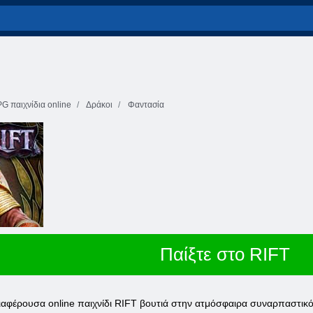
 παιχνίδια online
Δράκοι
Φαντασία
Παίξτε στο RIFT
ενδιαφέρουσα online παιχνίδι RIFT βουτιά στην ατμόσφαιρα συναρπαστικ