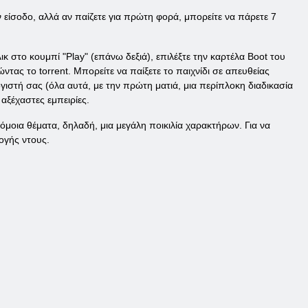
 είσοδο, αλλά αν παίζετε για πρώτη φορά, μπορείτε να πάρετε 7
λικ στο κουμπί "Play" (επάνω δεξιά), επιλέξτε την καρτέλα Boot του
ας το torrent. Μπορείτε να παίξετε το παιχνίδι σε απευθείας
στή σας (όλα αυτά, με την πρώτη ματιά, μια περίπλοκη διαδικασία
 αξέχαστες εμπειρίες.
όμοια θέματα, δηλαδή, μια μεγάλη ποικιλία χαρακτήρων. Για να
ογής ντους.