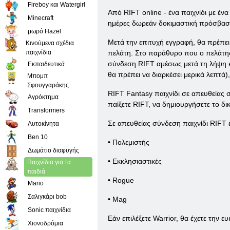
Fireboy και Watergirl
Από RIFT online - ένα παιχνίδι με έν
Minecraft
ημέρες δωρεάν δοκιμαστική πρόσβασ
μωρό Hazel
Μετά την επιτυχή εγγραφή, θα πρέπει ν
Κινούμενα σχέδια
παιχνίδια
πελάτη. Στο παράθυρο που ο πελάτης 
σύνδεση RIFT αμέσως μετά τη λήψη κα
Εκπαιδευτικά
θα πρέπει να διαρκέσει μερικά λεπτά),
Μπομπ
Σφουγγαράκης
RIFT Fantasy παιχνίδι σε απευθείας 
Αγρόκτημα
παίξετε RIFT, να δημιουργήσετε το δ
Transformers
Σε απευθείας σύνδεση παιχνίδι RIFT έ
Αυτοκίνητα
Ben 10
• Πολεμιστής
Δωμάτιο διαφυγής
• Εκκλησιαστικές
Παιχνίδια για τα
παιδιά
• Rogue
Mario
Σαλιγκάρι bob
• Mag
Sonic παιχνίδια
Εάν επιλέξετε Warrior, θα έχετε την ε
Χιονοδρόμια