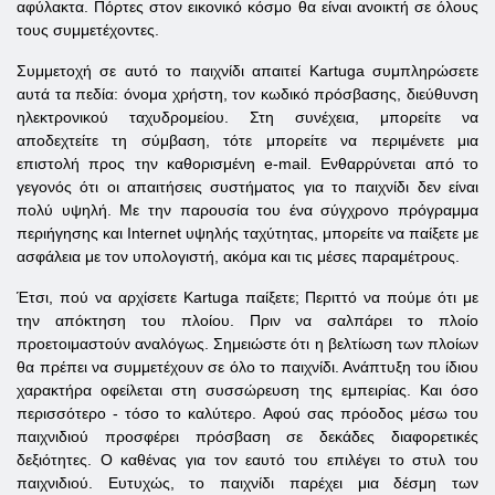
αφύλακτα. Πόρτες στον εικονικό κόσμο θα είναι ανοικτή σε όλους
τους συμμετέχοντες.
Συμμετοχή σε αυτό το παιχνίδι απαιτεί Kartuga συμπληρώσετε
αυτά τα πεδία: όνομα χρήστη, τον κωδικό πρόσβασης, διεύθυνση
ηλεκτρονικού ταχυδρομείου. Στη συνέχεια, μπορείτε να
αποδεχτείτε τη σύμβαση, τότε μπορείτε να περιμένετε μια
επιστολή προς την καθορισμένη e-mail. Ενθαρρύνεται από το
γεγονός ότι οι απαιτήσεις συστήματος για το παιχνίδι δεν είναι
πολύ υψηλή. Με την παρουσία του ένα σύγχρονο πρόγραμμα
περιήγησης και Internet υψηλής ταχύτητας, μπορείτε να παίξετε με
ασφάλεια με τον υπολογιστή, ακόμα και τις μέσες παραμέτρους.
Έτσι, πού να αρχίσετε Kartuga παίξετε; Περιττό να πούμε ότι με
την απόκτηση του πλοίου. Πριν να σαλπάρει το πλοίο
προετοιμαστούν αναλόγως. Σημειώστε ότι η βελτίωση των πλοίων
θα πρέπει να συμμετέχουν σε όλο το παιχνίδι. Ανάπτυξη του ίδιου
χαρακτήρα οφείλεται στη συσσώρευση της εμπειρίας. Και όσο
περισσότερο - τόσο το καλύτερο. Αφού σας πρόοδος μέσω του
παιχνιδιού προσφέρει πρόσβαση σε δεκάδες διαφορετικές
δεξιότητες. Ο καθένας για τον εαυτό του επιλέγει το στυλ του
παιχνιδιού. Ευτυχώς, το παιχνίδι παρέχει μια δέσμη των