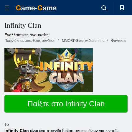
Infinity Clan
Εναλλακτικές ονομασίες:
Παιχνίδια σε απευθείας σύνδεση
MMORPG παιχνίδια online
Φαντασία
Παίξτε στο Infinity Clan
Το
Infinity Clan
είναι ένα παιχνίδι fusion αντικειμένων για κινητές