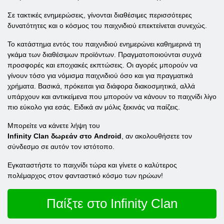
Σε τακτικές ενημερώσεις, γίνονται διαθέσιμες περισσότερες
δυνατότητες και ο κόσμος του παιχνιδιού επεκτείνεται συνεχώς.
Το κατάστημα εντός του παιχνιδιού ενημερώνει καθημερινά τη
γκάμα των διαθέσιμων προϊόντων. Πραγματοποιούνται συχνά
προσφορές και εποχιακές εκπτώσεις. Οι αγορές μπορούν να
γίνουν τόσο για νόμισμα παιχνιδιού όσο και για πραγματικά
χρήματα. Βασικά, πρόκειται για διάφορα διακοσμητικά, αλλά
υπάρχουν και αντικείμενα που μπορούν να κάνουν το παιχνίδι λίγο
πιο εύκολο για εσάς. Ειδικά αν μόλις ξεκινάς να παίζεις.
Μπορείτε να κάνετε λήψη του
Infinity Clan δωρεάν στο Android
, αν ακολουθήσετε τον
σύνδεσμο σε αυτόν τον ιστότοπο.
Εγκαταστήστε το παιχνίδι τώρα και γίνετε ο καλύτερος
πολέμαρχος στον φανταστικό κόσμο των ηρώων!
Παίξτε στο Infinity Clan