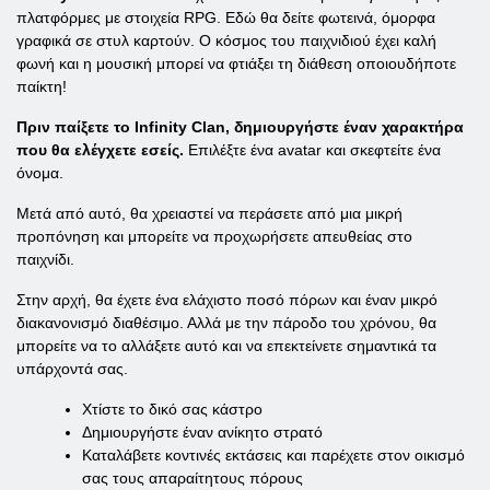
πλατφόρμες με στοιχεία RPG. Εδώ θα δείτε φωτεινά, όμορφα
γραφικά σε στυλ καρτούν. Ο κόσμος του παιχνιδιού έχει καλή
φωνή και η μουσική μπορεί να φτιάξει τη διάθεση οποιουδήποτε
παίκτη!
Πριν παίξετε το Infinity Clan, δημιουργήστε έναν χαρακτήρα
που θα ελέγχετε εσείς.
Επιλέξτε ένα avatar και σκεφτείτε ένα
όνομα.
Μετά από αυτό, θα χρειαστεί να περάσετε από μια μικρή
προπόνηση και μπορείτε να προχωρήσετε απευθείας στο
παιχνίδι.
Στην αρχή, θα έχετε ένα ελάχιστο ποσό πόρων και έναν μικρό
διακανονισμό διαθέσιμο. Αλλά με την πάροδο του χρόνου, θα
μπορείτε να το αλλάξετε αυτό και να επεκτείνετε σημαντικά τα
υπάρχοντά σας.
Χτίστε το δικό σας κάστρο
Δημιουργήστε έναν ανίκητο στρατό
Καταλάβετε κοντινές εκτάσεις και παρέχετε στον οικισμό
σας τους απαραίτητους πόρους