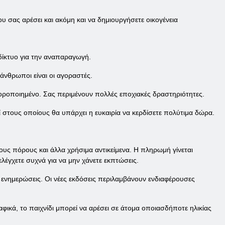
ου σας αρέσει και ακόμη και να δημιουργήσετε οικογένεια
αδίκτυο για την αναπαραγωγή.
άνθρωποι είναι οι αγοραστές.
αφοροποιημένο. Σας περιμένουν πολλές εποχιακές δραστηριότητες.
οί στους οποίους θα υπάρχει η ευκαιρία να κερδίσετε πολύτιμα δώρα.
μους πόρους και άλλα χρήσιμα αντικείμενα. Η πληρωμή γίνεται
ελέγχετε συχνά για να μην χάνετε εκπτώσεις.
 ενημερώσεις. Οι νέες εκδόσεις περιλαμβάνουν ενδιαφέρουσες
κά, το παιχνίδι μπορεί να αρέσει σε άτομα οποιασδήποτε ηλικίας