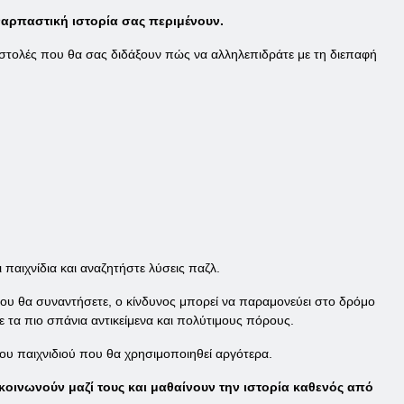
ναρπαστική ιστορία σας περιμένουν.
οστολές που θα σας διδάξουν πώς να αλληλεπιδράτε με τη διεπαφή
 παιχνίδια και αναζητήστε λύσεις παζλ.
ου θα συναντήσετε, ο κίνδυνος μπορεί να παραμονεύει στο δρόμο
ε τα πιο σπάνια αντικείμενα και πολύτιμους πόρους.
ου παιχνιδιού που θα χρησιμοποιηθεί αργότερα.
ικοινωνούν μαζί τους και μαθαίνουν την ιστορία καθενός από