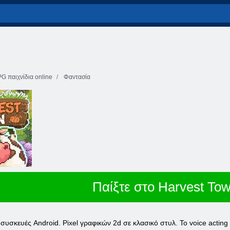
 παιχνίδια online
Φαντασία
Παίξτε στο Harvest To
συσκευές Android. Pixel γραφικών 2d σε κλασικό στυλ. Το voice acting γ