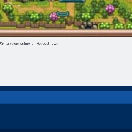
 παιχνίδια online
Harvest Town