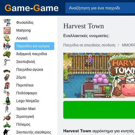
Φυσαλίδες
Harvest Town
Mahjong
Εναλλακτικές ονομασίες:
Λογική
Παιχνίδια σε απευθείας σύνδεση
MMORPG
Παιχνίδια για αγόρια
δεξαμενή παιχνίδια
Σκοποβολή
Παιχνίδια αγώνα
Ζόμπι
Περιπέτεια
Ποδόσφαιρο
Lego NinjaGo
Spider-Man
Στρατηγική
Πόλεμος
Harvest Town
αγρόκτημα για κινητές 
Σκοπευτής ελεύθερος