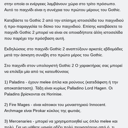
στην οποία οι ενέργειες λαμβάνουν χώρα στο τρίτο πρόσωπο.
Αυτό το παιχνίδι είναι η συνέχεια του πρώτου μέρους του Gothic.
Κατεβάστε το Gothic 2 από την επίσημη ιστοσελίδα του παιχνιδιού
ή προ-παραγγελία το δίσκο του παιχνιδιού. Επίσης κατεβάσετε το
παιχνίδι Gothic 2 μπορεί να είναι σε οποιαδήποτε άλλη ιστοσελίδα
που παρέχει την πρόσβαση αυτή.
Εκδηλώσεις στο παιχνίδι Gothic 2 αναπτύξουν αρκετές εβδομάδες
μετά την άσκηση συνέβη στο πρώτο μέρος του Gothic.
Στο παιχνίδι στον υπολογιστή Gothic 2 Ο χαρακτήρας σας μπορεί
να επιλέξει μία από τις κατευθύνσεις
1) Paladins - έχουν melee όπλα και ρούνους (κατεδάφιση ή την
αποκατάσταση). Τάξη είναι κυρίως Palladino Lord Hagen. Οι
Paladins βρίσκονται σε Horinise.
2) Fire Mages - είναι κάτοικοι του μοναστηριού Innocent.
Archmage είναι Pirokar κύκλος της φωτιάς.
3) Mercenaries - μπορεί να χρησιμοποιηθεί ως όπλο melee και
πολύ. Για να μάθετε μαγεία αξίζει πολύ περισσότερο από ό, τι