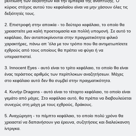
βελτίωση των δεξιοτήτων και την εμπειρία της ανάπτυξης. Ο
κύριος στόχος αυτού του κεφαλαίου είναι να μην χάσουν όλες τις
δεξιότητές τους.
2. Επιστροφή στην αποικία - το δεύτερο κεφάλαιο, το οποίο θα
χρειαστείτε μια καλή προετοιμασία και πολλή υπομονή. Σε αυτό το
κεφάλαιο, δεν ανταποκρίνονται στην πραγματικότητα φιλικό
χαρακτήρες, πάνω απ 'όλα με τον τρόπο που θα αντιμετωπίσετε
εχθρούς από τους οποίους θα πρέπει να φύγει ή να
υπερασπιστεί.
3. Innocent Eyes - αυτό είναι το τρίτο κεφάλαιο, το οποίο θα είναι
ένας τεράστιος αριθμός των περίπλοκων αναζητήσεων. Μάχες
στο κεφάλαιο αυτό δεν θα συμβεί στην πραγματικότητα.
4. Κυνήγι Dragons - αυτό είναι το τέταρτο κεφάλαιο, το οποίο είναι
γεμάτο από μάχες. Στο κεφάλαιο αυτό, θα πρέπει να διαβουλεύεται
συνεχώς στη μάχη με τους εχθρούς, δράκους.
5. Αναχώρηση - το πέμπτο κεφάλαιο, το οποίο πολύ χρόνο θα
χρειαστεί να δαπανήσουν για έρευνα, συζητήσεις και διαλεύκανση
ίντριγκα.