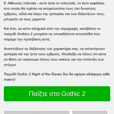
6. Αίθουσες Irdorata - αυτό είναι το τελευταίο, το έκτο κεφάλαιο,
στο οποίο θα πρέπει να αντιμετωπίσει τους πιο δυνατούς
εχθρούς, αλλά και λόγω της εμπειρίας και των δεξιοτήτων τους,
μπορείτε να τους χειριστεί.
Και έτσι, αν είστε intrigued από την περιγραφή, κατεβάστε το
παιχνίδι Gothics 2 μπορείτε σε οποιαδήποτε ιστοσελίδα που
παρέχει την πρόσβαση αυτή.
Αναπτύξουν τις δεξιότητες του χαρακτήρα σας, να αποκτήσουν
εμπειρία και την ήττα τους εχθρούς. Αποδείξει σε όλους ότι είστε
σε θέση να νικήσουμε όλους τους κακούς και την επίτευξη των
στόχων.
Παιχνίδι Gothic 2 Night of the Raven δεν θα αφήσει αδιάφορη κάθε
παίκτη!
Παίξτε στο Gothic 2